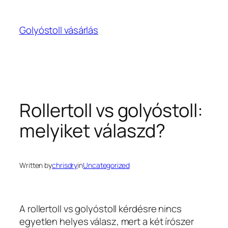
Ugrás
a
Golyóstoll vásárlás
tartalomhoz
Rollertoll vs golyóstoll:
melyiket válaszd?
Written by
chrisdry
in
Uncategorized
A rollertoll vs golyóstoll kérdésre nincs
egyetlen helyes válasz, mert a két írószer