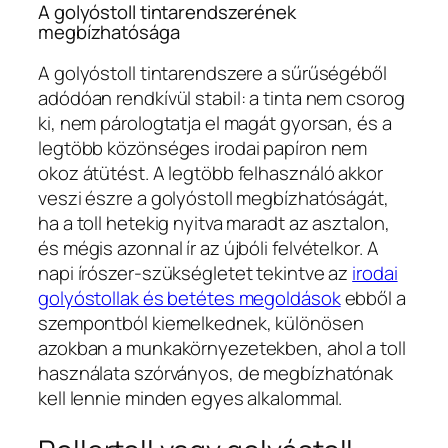
A golyóstoll tintarendszerének
megbízhatósága
A golyóstoll tintarendszere a sűrűségéből
adódóan rendkívül stabil: a tinta nem csorog
ki, nem párologtatja el magát gyorsan, és a
legtöbb közönséges irodai papíron nem
okoz átütést. A legtöbb felhasználó akkor
veszi észre a golyóstoll megbízhatóságát,
ha a toll hetekig nyitva maradt az asztalon,
és mégis azonnal ír az újbóli felvételkor. A
napi írószer-szükségletet tekintve az
irodai
golyóstollak és betétes megoldások
ebből a
szempontból kiemelkednek, különösen
azokban a munkakörnyezetekben, ahol a toll
használata szórványos, de megbízhatónak
kell lennie minden egyes alkalommal.