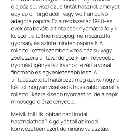
olajbázisú, viszkózus tintát használ, amelyet
egy apró, forgó acél- vagy wolframgolyó
adagol a papírra. Ez a rendszer az 1940-es
évek óta bevált: a tinta csak nyomásra folyik
ki, ezért a toll nem csöpög, nem szárad ki
gyorsan, és szinte minden papírra ír. A
rollertoll ezzel szemben vizes bázisú vagy
zselészerű tintával dolgozik, ami kevesebb
nyomást igényel az íráshoz, ezért a vonal
finomabb és egyenletesebb lesz. A
tintaösszetétel határozza meg azt is, hogy a
két toll hogyan viselkedik hosszabb írásnál: a
rollertoll kézre kisebb nyomást ró, de a papír
minőségére érzékenyebb.
Melyik toll illik jobban napi irodai
használathoz? A golyóstoll az irodai
környezetben azért domináns választás,