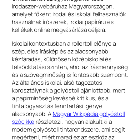
irodaszer-webáruház Magyarországon,
amelyet főként irodai és iskolai felhasználók
használnak írószerek, irodai papíráru és
kellékek online megvásárlása céljára.
Iskolai kontextusban a rollertoll előnye a
szép, éles íráskép és az alacsonyabb
kézfáradás, különösen középiskolai és
felsőoktatási szinten, ahol az írásmennyiség
és a szövegminőség is fontosabb szempont.
Az általános iskolai, alsó tagozatos
korosztálynak a golyóstoll ajánlottabb, mert
a papírminőség kevésbé kritikus, és a
tintafogyasztás fenntartási igénye
alacsonyabb. A
Magyar Wikipédia golyóstoll
szócikke
részletezi, hogyan alakult ki a
modern golyóstoll tintarendszere, ami segít
megérteni, miért marad ez az eszköz az