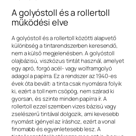
A golyóstoll és a rollertoll
működési elve
A golyóstoll és a rollertoll közötti alapvető
különbség a tintarendszerben keresendő,
nem a külső megjelenésben. A golyóstoll
olajbázisú, viszkózus tintát használ, amelyet
egy apró, forgó acél- vagy wolframgolyó
adagol a papírra. Ez a rendszer az 1940-es
évek óta bevált: a tinta csak nyomásra folyik
ki, ezért a toll nem csöpög, nem szárad ki
gyorsan, és szinte minden papírra ír. A
rollertoll ezzel szemben vizes bázisú vagy
zselészerű tintával dolgozik, ami kevesebb
nyomást igényel az íráshoz, ezért a vonal
finomabb és egyenletesebb lesz. A