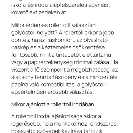
iskolai és irodai alapfelszerelés egymást
követő évtizedeken át.
Mikor érdemes rollertollt választani
golyóstoll helyett? A rollertoll akkor a jobb
döntés, ha az íráskomfort, az olvasható
íráskép és a kézterhelés csökkentése
fontosabb, mint a tintabetét élettartama
vagy a papírérzékenység minimalizálása. Ha
viszont a fő szempont a megbízhatóság, az
alacsony fenntartási igény és a mindenféle
papírra való kompatibilitás, a golyóstoll
egyértelműen erősebb választás.
Mikor ajánlott a rollertoll irodában
A rollertoll irodai ajánlottsága akkor a
legerősebb, ha a munkakörhöz rendszeres,
hosszabb szövegek kézírása tartozik.