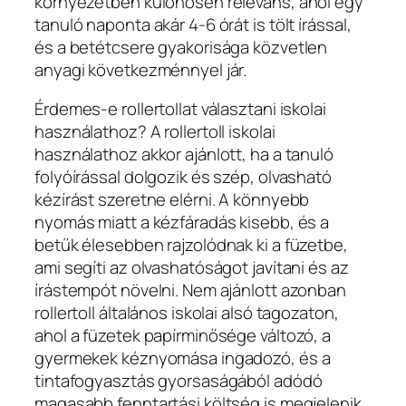
környezetben különösen releváns, ahol egy
tanuló naponta akár 4-6 órát is tölt írással,
és a betétcsere gyakorisága közvetlen
anyagi következménnyel jár.
Érdemes-e rollertollat választani iskolai
használathoz? A rollertoll iskolai
használathoz akkor ajánlott, ha a tanuló
folyóírással dolgozik és szép, olvasható
kézírást szeretne elérni. A könnyebb
nyomás miatt a kézfáradás kisebb, és a
betűk élesebben rajzolódnak ki a füzetbe,
ami segíti az olvashatóságot javítani és az
írástempót növelni. Nem ajánlott azonban
rollertoll általános iskolai alsó tagozaton,
ahol a füzetek papírminősége változó, a
gyermekek kéznyomása ingadozó, és a
tintafogyasztás gyorsaságából adódó
magasabb fenntartási költség is megjelenik.