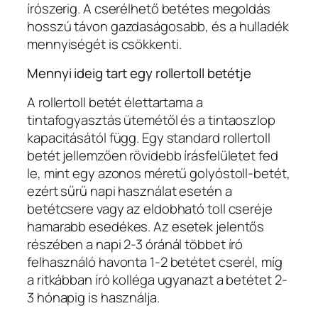
írószerig. A cserélhető betétes megoldás
hosszú távon gazdaságosabb, és a hulladék
mennyiségét is csökkenti.
Mennyi ideig tart egy rollertoll betétje
A rollertoll betét élettartama a
tintafogyasztás ütemétől és a tintaoszlop
kapacitásától függ. Egy standard rollertoll
betét jellemzően rövidebb írásfelületet fed
le, mint egy azonos méretű golyóstoll-betét,
ezért sűrű napi használat esetén a
betétcsere vagy az eldobható toll cseréje
hamarabb esedékes. Az esetek jelentős
részében a napi 2-3 óránál többet író
felhasználó havonta 1-2 betétet cserél, míg
a ritkábban író kolléga ugyanazt a betétet 2-
3 hónapig is használja.