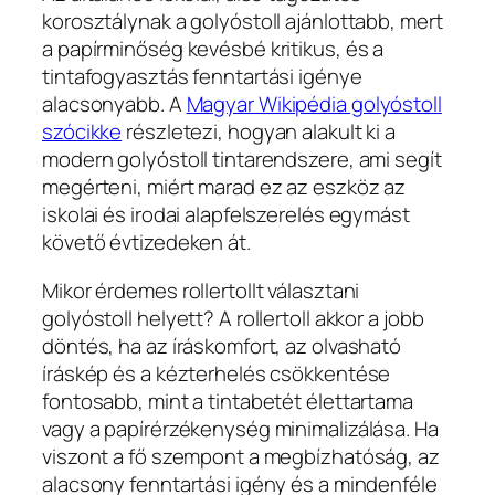
korosztálynak a golyóstoll ajánlottabb, mert
a papírminőség kevésbé kritikus, és a
tintafogyasztás fenntartási igénye
alacsonyabb. A
Magyar Wikipédia golyóstoll
szócikke
részletezi, hogyan alakult ki a
modern golyóstoll tintarendszere, ami segít
megérteni, miért marad ez az eszköz az
iskolai és irodai alapfelszerelés egymást
követő évtizedeken át.
Mikor érdemes rollertollt választani
golyóstoll helyett? A rollertoll akkor a jobb
döntés, ha az íráskomfort, az olvasható
íráskép és a kézterhelés csökkentése
fontosabb, mint a tintabetét élettartama
vagy a papírérzékenység minimalizálása. Ha
viszont a fő szempont a megbízhatóság, az
alacsony fenntartási igény és a mindenféle