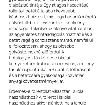
olajbázisú tintája. Egy átlagos kapacitású
rollertoll betét általában kevesebb
íráshosszt biztosít, mint egy hasonló méretű
golyóstoll-betét, viszont az írásélmény
minőségét tekintve az előnye vitathatatlan:
az egyenletes tintaadagolás miatt az írás a
betét végéig konzisztens marad, nem fakul
el fokozatosan, ahogy az olcsóbb
golyóstoллоknál előfordul. A
tintafogyasztás kérdése iskolai
környezetben különösen releváns, ahol egy
tanuló naponta akár 4-6 órát is tölt írással,
és a betétcsere gyakorisága közvetlen
anyagi következménnyel jár.
Érdemes-e rollertollat választani iskolai
használathoz? A rollertoll iskolai
használathoz akkor ajánlott, ha a tanuló