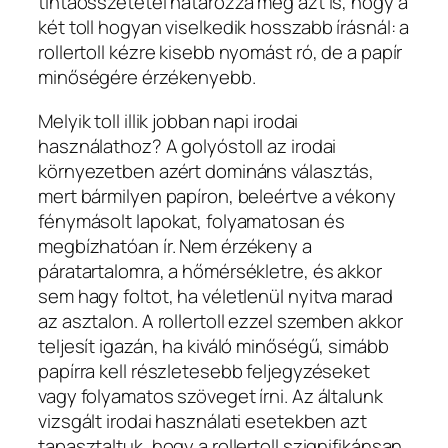
tintaösszetétel határozza meg azt is, hogy a
két toll hogyan viselkedik hosszabb írásnál: a
rollertoll kézre kisebb nyomást ró, de a papír
minőségére érzékenyebb.
Melyik toll illik jobban napi irodai
használathoz? A golyóstoll az irodai
környezetben azért domináns választás,
mert bármilyen papíron, beleértve a vékony
fénymásolt lapokat, folyamatosan és
megbízhatóan ír. Nem érzékeny a
páratartalomra, a hőmérsékletre, és akkor
sem hagy foltot, ha véletlenül nyitva marad
az asztalon. A rollertoll ezzel szemben akkor
teljesít igazán, ha kiváló minőségű, simább
papírra kell részletesebb feljegyzéseket
vagy folyamatos szöveget írni. Az általunk
vizsgált irodai használati esetekben azt
tapasztaltuk, hogy a rollertoll szignifikánsan