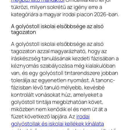
tükrözi, milyen sokrétű az igény erre a
kategóriára a magyar irodai piacon 2026-ban.
A golyóstoll iskolai elsőbbsége az alsó
tagozaton
A golyóstoll iskolai elsőbbsége az alsó
tagozaton azzal magyarázható, hogy az
íráskészség tanulásának kezdeti fázisában a
kéznyomás szabályozása még kialakulóban
van, és egy golyóstoll tintarendszere jobban
tolerálja az egyenetlen nyomást. A tanonc-
fázisban lévő tanuló mélyebb, kevésbé
kontrolált vonásokat húz, amelyeket a
golyóstoll tintája megbízhatóan követ,
miközben nem kenődik el és nem üt át a
füzet következő lapjára. Az
irodai
golyóstollak és iskolai kellékek kínálata