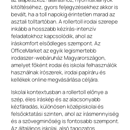
kitöltéséhez, gyors feljegyzésekhez akkor is
bevált, ha a toll napokig érintetlen marad az
asztali tolltartóban. A rollertoll irodai szerepe
inkább a hosszabb kézírás-intenzív
feladatokhoz kapcsolódik, ahol az
íráskomfort elsődleges szempont. Az
OfficeMarket az egyik legismertebb
irodaszer-webáruház Magyarországon,
amelyet főként irodai és iskolai felhasználók
használnak írószerek, irodai papíráru és
kellékek online megvásárlása céljára.
Iskolai kontextusban a rollertoll előnye a
szép, éles íráskép és az alacsonyabb
kézfáradás, különösen középiskolai és
felsőoktatási szinten, ahol az írásmennyiség
és a szövegminőség is fontosabb szempont.
Az általános iskolai, alsó tagozatos