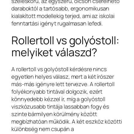
széleskörű, az egyszerű, olcsón cserélhető
daraboktól a tartósabb, ergonomikusan
kialakított modellekig terjed, ami az iskolai
fenntartási igényt rugalmasan lefedi.
Rollertoll vs golyóstoll:
melyiket válaszd?
A rollertoll vs golyóstoll kérdésre nincs
egyetlen helyes válasz, mert a két írószer
más-más igényre lett tervezve. A rollertoll
folyékonyabb tintával dolgozik, ezért
könnyedebb kézzel ír, míg a golyóstoll
viszkózusabb tintája lassabban fogy és
szinte bármilyen körülmény között
megbízhatóan működik. A két eszköz közötti
különbség nem csupán a