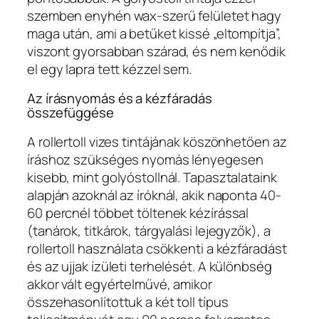
szemben enyhén wax-szerű felületet hagy
maga után, ami a betűket kissé „eltompítja”,
viszont gyorsabban szárad, és nem kenődik
el egy lapra tett kézzel sem.
Az írásnyomás és a kézfáradás
összefüggése
A rollertoll vizes tintájának köszönhetően az
íráshoz szükséges nyomás lényegesen
kisebb, mint golyóstollnál. Tapasztalataink
alapján azoknál az íróknál, akik naponta 40-
60 percnél többet töltenek kézírással
(tanárok, titkárok, tárgyalási lejegyzők), a
rollertoll használata csökkenti a kézfáradást
és az ujjak ízületi terhelését. A különbség
akkor vált egyértelművé, amikor
összehasonlítottuk a két toll típus