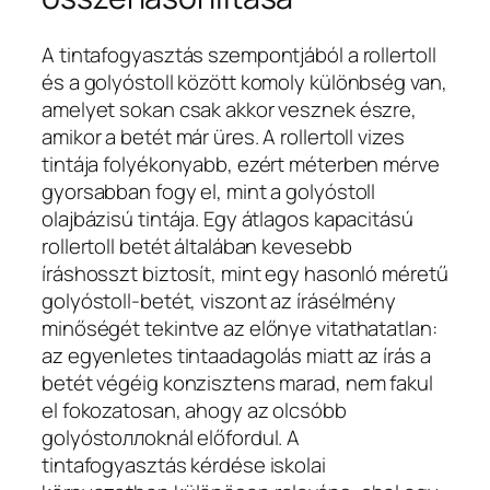
A tintafogyasztás szempontjából a rollertoll
és a golyóstoll között komoly különbség van,
amelyet sokan csak akkor vesznek észre,
amikor a betét már üres. A rollertoll vizes
tintája folyékonyabb, ezért méterben mérve
gyorsabban fogy el, mint a golyóstoll
olajbázisú tintája. Egy átlagos kapacitású
rollertoll betét általában kevesebb
íráshosszt biztosít, mint egy hasonló méretű
golyóstoll-betét, viszont az írásélmény
minőségét tekintve az előnye vitathatatlan:
az egyenletes tintaadagolás miatt az írás a
betét végéig konzisztens marad, nem fakul
el fokozatosan, ahogy az olcsóbb
golyóstoллоknál előfordul. A
tintafogyasztás kérdése iskolai