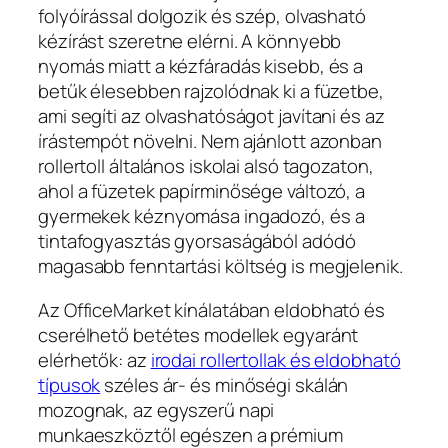
folyóírással dolgozik és szép, olvasható
kézírást szeretne elérni. A könnyebb
nyomás miatt a kézfáradás kisebb, és a
betűk élesebben rajzolódnak ki a füzetbe,
ami segíti az olvashatóságot javítani és az
írástempót növelni. Nem ajánlott azonban
rollertoll általános iskolai alsó tagozaton,
ahol a füzetek papírminősége változó, a
gyermekek kéznyomása ingadozó, és a
tintafogyasztás gyorsaságából adódó
magasabb fenntartási költség is megjelenik.
Az OfficeMarket kínálatában eldobható és
cserélhető betétes modellek egyaránt
elérhetők: az
irodai rollertollak és eldobható
típusok
széles ár- és minőségi skálán
mozognak, az egyszerű napi
munkaeszköztől egészen a prémium