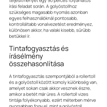
teljesítményét egy 90 perces folyamatos
írási feladat során. A golyóstollhoz
szükséges magasabb nyomás azonban
egyes felhasználóknál pontosabb,
kontrolláltabb vonalvezetést eredményez,
különösen akkor, ha valaki kisebb, sűrűbb
betűkkel ír.
Tintafogyasztás és
írásélmény
összehasonlítása
A tintafogyasztás szempontjából a rollertoll
és a golyóstoll között komoly különbség van,
amelyet sokan csak akkor vesznek észre,
amikor a betét már üres. A rollertoll vizes
tintája folyékonyabb, ezért méterben mérve
gyorsabban fogy el, mint a golyóstoll