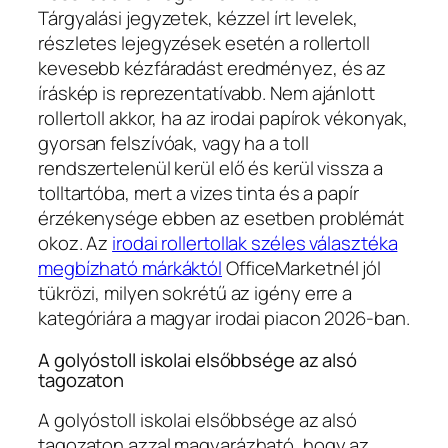
Tárgyalási jegyzetek, kézzel írt levelek,
részletes lejegyzések esetén a rollertoll
kevesebb kézfáradást eredményez, és az
íráskép is reprezentatívabb. Nem ajánlott
rollertoll akkor, ha az irodai papírok vékonyak,
gyorsan felszívóak, vagy ha a toll
rendszertelenül kerül elő és kerül vissza a
tolltartóba, mert a vizes tinta és a papír
érzékenysége ebben az esetben problémát
okoz. Az
irodai rollertollak széles választéka
megbízható márkáktól
OfficeMarketnél jól
tükrözi, milyen sokrétű az igény erre a
kategóriára a magyar irodai piacon 2026-ban.
A golyóstoll iskolai elsőbbsége az alsó
tagozaton
A golyóstoll iskolai elsőbbsége az alsó
tagozaton azzal magyarázható, hogy az