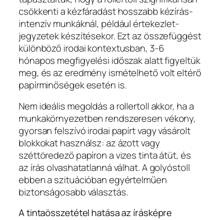
csökkenti a kézfáradást hosszabb kézírás-
intenzív munkáknál, például értekezlet-
jegyzetek készítésekor. Ezt az összefüggést
különböző irodai kontextusban, 3-6
hónapos megfigyelési időszak alatt figyeltük
meg, és az eredmény ismételhető volt eltérő
papírminőségek esetén is.
Nem ideális megoldás a rollertoll akkor, ha a
munkakörnyezetben rendszeresen vékony,
gyorsan felszívó irodai papírt vagy vásárolt
blokkokat használsz: az ázott vagy
széttöredező papíron a vizes tinta átüt, és
az írás olvashatatlanná válhat. A golyóstoll
ebben a szituációban egyértelműen
biztonságosabb választás.
A tintaösszetétel hatása az írásképre