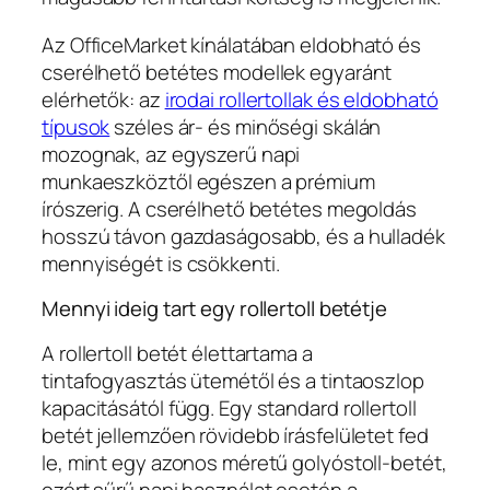
Az OfficeMarket kínálatában eldobható és
cserélhető betétes modellek egyaránt
elérhetők: az
irodai rollertollak és eldobható
típusok
széles ár- és minőségi skálán
mozognak, az egyszerű napi
munkaeszköztől egészen a prémium
írószerig. A cserélhető betétes megoldás
hosszú távon gazdaságosabb, és a hulladék
mennyiségét is csökkenti.
Mennyi ideig tart egy rollertoll betétje
A rollertoll betét élettartama a
tintafogyasztás ütemétől és a tintaoszlop
kapacitásától függ. Egy standard rollertoll
betét jellemzően rövidebb írásfelületet fed
le, mint egy azonos méretű golyóstoll-betét,
ezért sűrű napi használat esetén a