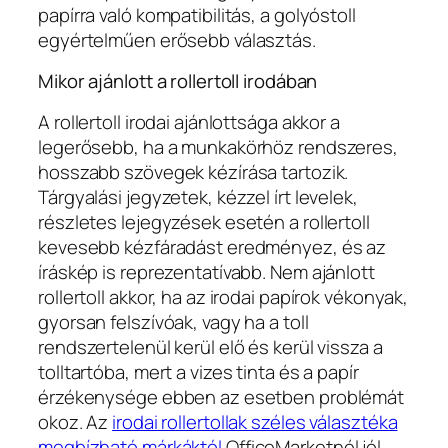
papírra való kompatibilitás, a golyóstoll
egyértelműen erősebb választás.
Mikor ajánlott a rollertoll irodában
A rollertoll irodai ajánlottsága akkor a
legerősebb, ha a munkakörhöz rendszeres,
hosszabb szövegek kézírása tartozik.
Tárgyalási jegyzetek, kézzel írt levelek,
részletes lejegyzések esetén a rollertoll
kevesebb kézfáradást eredményez, és az
íráskép is reprezentatívabb. Nem ajánlott
rollertoll akkor, ha az irodai papírok vékonyak,
gyorsan felszívóak, vagy ha a toll
rendszertelenül kerül elő és kerül vissza a
tolltartóba, mert a vizes tinta és a papír
érzékenysége ebben az esetben problémát
okoz. Az
irodai rollertollak széles választéka
megbízható márkáktól
OfficeMarketnél jól