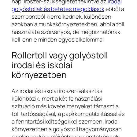
napi írószer-szükségletet tekintve az
irodai
golyóstollak és betétes megoldások
ebből a
szempontból kiemelkednek, különösen
azokban a munkakörnyezetekben, ahol a toll
használata szórványos, de megbízhatónak
kell lennie minden egyes alkalommal.
Rollertoll vagy golyóstoll
irodai és iskolai
környezetben
Az irodai és iskolai írószer-választás
különbözik, mert a két felhasználási
szituáció más követelményeket támaszt a
toll tartósságával, a papírkompatibilitással és
a fenntartási költségekkel szemben. Irodai
környezetben a golyóstoll hagyományosan
az alapeszköz: aláíráshoz, nyomtatványok