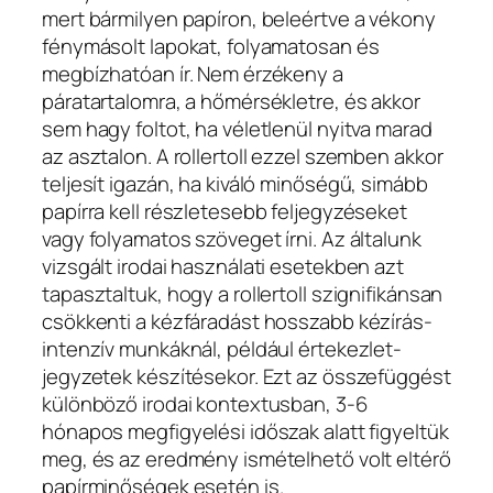
mert bármilyen papíron, beleértve a vékony
fénymásolt lapokat, folyamatosan és
megbízhatóan ír. Nem érzékeny a
páratartalomra, a hőmérsékletre, és akkor
sem hagy foltot, ha véletlenül nyitva marad
az asztalon. A rollertoll ezzel szemben akkor
teljesít igazán, ha kiváló minőségű, simább
papírra kell részletesebb feljegyzéseket
vagy folyamatos szöveget írni. Az általunk
vizsgált irodai használati esetekben azt
tapasztaltuk, hogy a rollertoll szignifikánsan
csökkenti a kézfáradást hosszabb kézírás-
intenzív munkáknál, például értekezlet-
jegyzetek készítésekor. Ezt az összefüggést
különböző irodai kontextusban, 3-6
hónapos megfigyelési időszak alatt figyeltük
meg, és az eredmény ismételhető volt eltérő
papírminőségek esetén is.