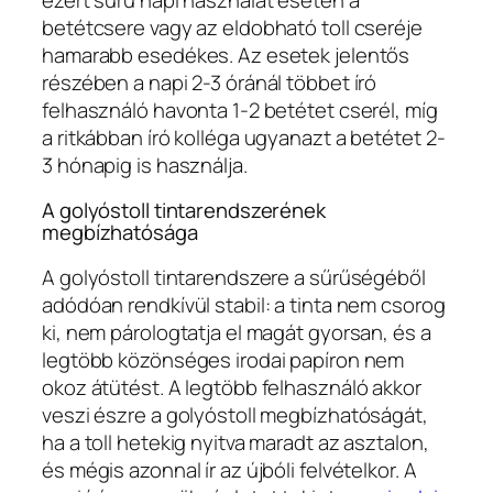
betétcsere vagy az eldobható toll cseréje
hamarabb esedékes. Az esetek jelentős
részében a napi 2-3 óránál többet író
felhasználó havonta 1-2 betétet cserél, míg
a ritkábban író kolléga ugyanazt a betétet 2-
3 hónapig is használja.
A golyóstoll tintarendszerének
megbízhatósága
A golyóstoll tintarendszere a sűrűségéből
adódóan rendkívül stabil: a tinta nem csorog
ki, nem párologtatja el magát gyorsan, és a
legtöbb közönséges irodai papíron nem
okoz átütést. A legtöbb felhasználó akkor
veszi észre a golyóstoll megbízhatóságát,
ha a toll hetekig nyitva maradt az asztalon,
és mégis azonnal ír az újbóli felvételkor. A