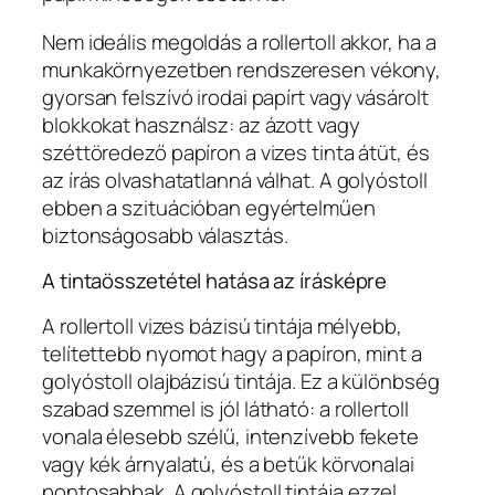
Nem ideális megoldás a rollertoll akkor, ha a
munkakörnyezetben rendszeresen vékony,
gyorsan felszívó irodai papírt vagy vásárolt
blokkokat használsz: az ázott vagy
széttöredező papíron a vizes tinta átüt, és
az írás olvashatatlanná válhat. A golyóstoll
ebben a szituációban egyértelműen
biztonságosabb választás.
A tintaösszetétel hatása az írásképre
A rollertoll vizes bázisú tintája mélyebb,
telítettebb nyomot hagy a papíron, mint a
golyóstoll olajbázisú tintája. Ez a különbség
szabad szemmel is jól látható: a rollertoll
vonala élesebb szélű, intenzívebb fekete
vagy kék árnyalatú, és a betűk körvonalai
pontosabbak. A golyóstoll tintája ezzel