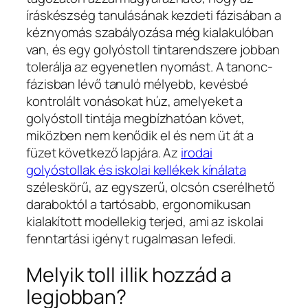
íráskészség tanulásának kezdeti fázisában a
kéznyomás szabályozása még kialakulóban
van, és egy golyóstoll tintarendszere jobban
tolerálja az egyenetlen nyomást. A tanonc-
fázisban lévő tanuló mélyebb, kevésbé
kontrolált vonásokat húz, amelyeket a
golyóstoll tintája megbízhatóan követ,
miközben nem kenődik el és nem üt át a
füzet következő lapjára. Az
irodai
golyóstollak és iskolai kellékek kínálata
széleskörű, az egyszerű, olcsón cserélhető
daraboktól a tartósabb, ergonomikusan
kialakított modellekig terjed, ami az iskolai
fenntartási igényt rugalmasan lefedi.
Melyik toll illik hozzád a
legjobban?