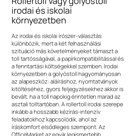
Rollertoll vagy golyóstoll
irodai és iskolai
környezetben
Az irodai és iskolai írószer-választás
különbözik, mert a két felhasználási
szituáció más követelményeket támaszt a
toll tartósságával, a papírkompatibilitással és
a fenntartási költségekkel szemben. Irodai
környezetben a golyóstoll hagyományosan
az alapeszköz: aláíráshoz, nyomtatványok
kitöltéséhez, gyors feljegyzésekhez akkor is
bevált, ha a toll napokig érintetlen marad az
asztali tolltartóban. A rollertoll irodai szerepe
inkább a hosszabb kézírás-intenzív
feladatokhoz kapcsolódik, ahol az
íráskomfort elsődleges szempont. Az
OfficeMarket az egyik legismertebb