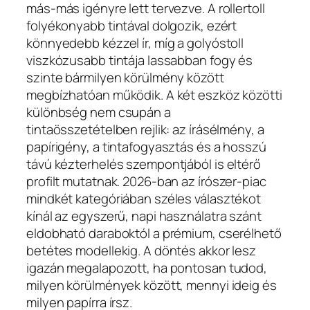
más-más igényre lett tervezve. A rollertoll
folyékonyabb tintával dolgozik, ezért
könnyedebb kézzel ír, míg a golyóstoll
viszkózusabb tintája lassabban fogy és
szinte bármilyen körülmény között
megbízhatóan működik. A két eszköz közötti
különbség nem csupán a
tintaösszetételben rejlik: az írásélmény, a
papírigény, a tintafogyasztás és a hosszú
távú kézterhelés szempontjából is eltérő
profilt mutatnak. 2026-ban az írószer-piac
mindkét kategóriában széles választékot
kínál az egyszerű, napi használatra szánt
eldobható daraboktól a prémium, cserélhető
betétes modellekig. A döntés akkor lesz
igazán megalapozott, ha pontosan tudod,
milyen körülmények között, mennyi ideig és
milyen papírra írsz.