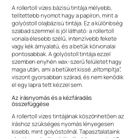
A rollertoll vizes bázisú tintája mélyebb,
telítettebb nyomot hagy a papíron, mint a
golyóstoll olajbázisú tintája. Ez a különbség
szabad szemmel is jól látható: a rollertoll
vonala élesebb szélű, intenzívebb fekete
vagy kék árnyalatú, és a betűk körvonalai
pontosabbak. A golyóstoll tintája ezzel
szemben enyhén wax-szerű felületet hagy
maga után, ami a betűket kissé „eltompítja”,
viszont gyorsabban szárad, és nem kenődik
el egy lapra tett kézzel sem.
Az írásnyomás és a kézfáradás
összefüggése
A rollertoll vizes tintájának köszönhetően az
íráshoz szükséges nyomás lényegesen
kisebb, mint golyóstollnál. Tapasztalataink