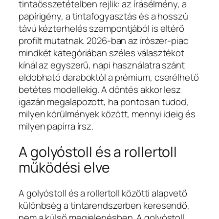
tintaösszetételben rejlik: az írásélmény, a
papírigény, a tintafogyasztás és a hosszú
távú kézterhelés szempontjából is eltérő
profilt mutatnak. 2026-ban az írószer-piac
mindkét kategóriában széles választékot
kínál az egyszerű, napi használatra szánt
eldobható daraboktól a prémium, cserélhető
betétes modellekig. A döntés akkor lesz
igazán megalapozott, ha pontosan tudod,
milyen körülmények között, mennyi ideig és
milyen papírra írsz.
A golyóstoll és a rollertoll
működési elve
A golyóstoll és a rollertoll közötti alapvető
különbség a tintarendszerben keresendő,
nem a külső megjelenésben. A golyóstoll