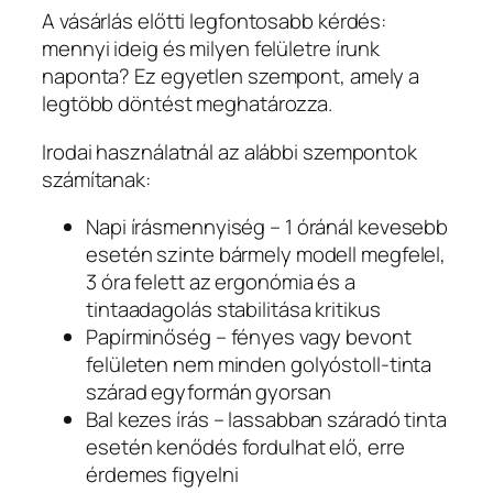
A vásárlás előtti legfontosabb kérdés:
mennyi ideig és milyen felületre írunk
naponta? Ez egyetlen szempont, amely a
legtöbb döntést meghatározza.
Irodai használatnál az alábbi szempontok
számítanak:
Napi írásmennyiség – 1 óránál kevesebb
esetén szinte bármely modell megfelel,
3 óra felett az ergonómia és a
tintaadagolás stabilitása kritikus
Papírminőség – fényes vagy bevont
felületen nem minden golyóstoll-tinta
szárad egyformán gyorsan
Bal kezes írás – lassabban száradó tinta
esetén kenődés fordulhat elő, erre
érdemes figyelni