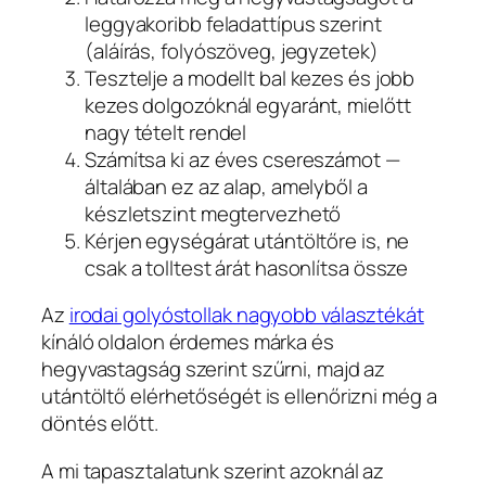
leggyakoribb feladattípus szerint
(aláírás, folyószöveg, jegyzetek)
Tesztelje a modellt bal kezes és jobb
kezes dolgozóknál egyaránt, mielőtt
nagy tételt rendel
Számítsa ki az éves csereszámot —
általában ez az alap, amelyből a
készletszint megtervezhető
Kérjen egységárat utántöltőre is, ne
csak a tolltest árát hasonlítsa össze
Az
irodai golyóstollak nagyobb választékát
kínáló oldalon érdemes márka és
hegyvastagság szerint szűrni, majd az
utántöltő elérhetőségét is ellenőrizni még a
döntés előtt.
A mi tapasztalatunk szerint azoknál az