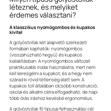
léteznek, és melyiket
érdemes választani?
A klasszikus nyomógombos és kupakos
kivitel
A golyóstollak két alapvető szerkezeti
formában kaphatók: nyomógombos
(visszahúzható hegyű) és kupakos
kialakításban. A nyomógombos változat
praktikusabb irodai használatra, mert nem
kell keresgélni a kupakot, és a hegy nem
szárad ki rövid tétlenség alatt sem. A
kupakos toll általában olcsóbb konstrukció,
iskolai és alkalmi célra elfogadható, de napi
több órás íráshoz kevésbé ergonomikus.
A golyóstollak fő típusai felhasználási cél