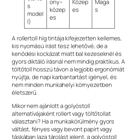
ony–
Közep
Maga
s
közep
es
s
model
es
l)
A rollertoll híg tintája kifejezetten kellemes,
kis nyomású írást tesz lehetővé, de a
kenődési kockázat miatt bal kezeseknél és
gyors diktáló írásnál nem mindig praktikus. A
töltőtoll hosszú távon a legjobb ergonómiát
nyújtja, de napi karbantartást igényel, és
nem minden munkahelyi környezetben
életszerű.
Mikor nem ajánlott a golyóstoll
alternatívájaként rollert vagy töltőtollat
választani? Ha a munkakörülmény gyors
váltást, fényes vagy bevont papírt vagy
táskában laza tárolást jelent, a golyóstoll