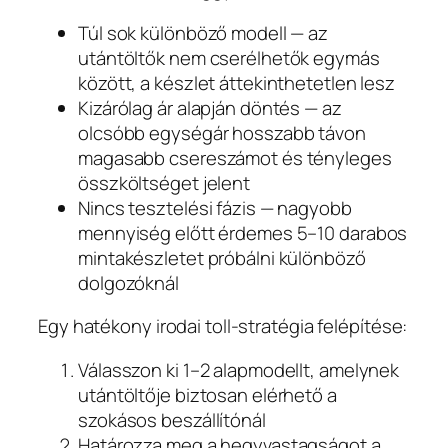
Túl sok különböző modell — az
utántöltők nem cserélhetők egymás
között, a készlet áttekinthetetlen lesz
Kizárólag ár alapján döntés — az
olcsóbb egységár hosszabb távon
magasabb csereszámot és tényleges
összköltséget jelent
Nincs tesztelési fázis — nagyobb
mennyiség előtt érdemes 5–10 darabos
mintakészletet próbálni különböző
dolgozóknál
Egy hatékony irodai toll-stratégia felépítése:
Válasszon ki 1–2 alapmodellt, amelynek
utántöltője biztosan elérhető a
szokásos beszállítónál
Határozza meg a hegyvastagságot a