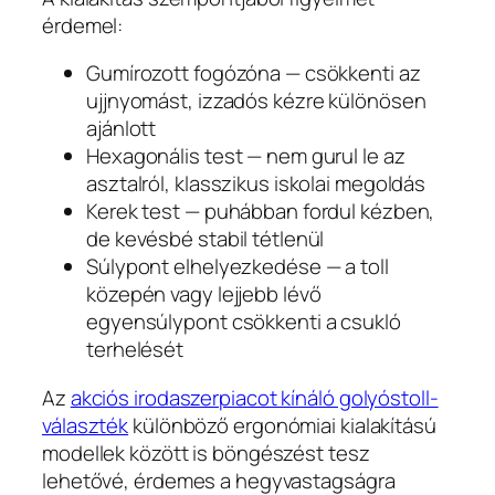
érdemel:
Gumírozott fogózóna — csökkenti az
ujjnyomást, izzadós kézre különösen
ajánlott
Hexagonális test — nem gurul le az
asztalról, klasszikus iskolai megoldás
Kerek test — puhábban fordul kézben,
de kevésbé stabil tétlenül
Súlypont elhelyezkedése — a toll
közepén vagy lejjebb lévő
egyensúlypont csökkenti a csukló
terhelését
Az
akciós irodaszerpiacot kínáló golyóstoll-
választék
különböző ergonómiai kialakítású
modellek között is böngészést tesz
lehetővé, érdemes a hegyvastagságra