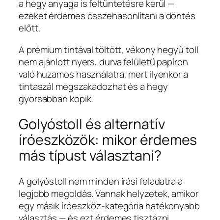
a hegy anyaga is feltüntetésre kerül —
ezeket érdemes összehasonlítani a döntés
előtt.
A prémium tintával töltött, vékony hegyű toll
nem ajánlott nyers, durva felületű papíron
való huzamos használatra, mert ilyenkor a
tintaszál megszakadozhat és a hegy
gyorsabban kopik.
Golyóstoll és alternatív
íróeszközök: mikor érdemes
más típust választani?
A golyóstoll nem minden írási feladatra a
legjobb megoldás. Vannak helyzetek, amikor
egy másik íróeszköz-kategória hatékonyabb
választás — és ezt érdemes tisztázni,