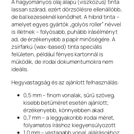
A hagyományos olaj alapú (viszkózus) tinta
lassan szárad, ezért dörzsölésre ellenállóbb,
de bal kezeseknél kenődhet. A hibrid tinta –
amelyet egyes gyártók „golyós roller” névvel
is illetnek – folyósabb, puhább írásélményt
ad, de érzékenyebb a papír minőségére. A
zsírfarkú (wax-based) tinta speciális
felületen, például fényes kartonnál is
működik, de irodai dokumentumokra nem
ideális.
Hegyvastagság és az ajánlott felhasználás:
0,5 mm – finom vonalak, sűrű szöveg,
kisebb betűméret esetén ajánlott;
érzékenyebb, könnyebben akad
0,7 mm – a leggyakoribb irodai méret,
folyamatos íráshoz kiegyensúlyozott
1,0 mm – vastagabb vonal, aláírásokhoz