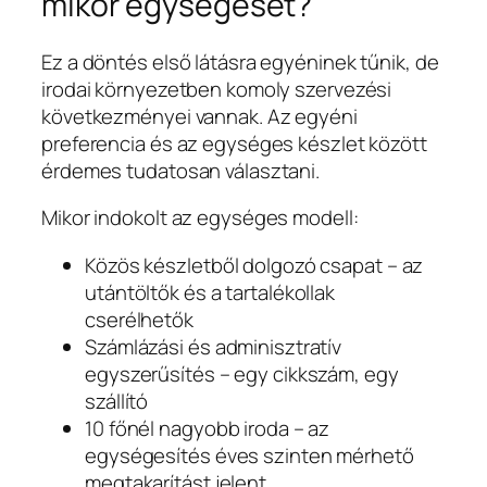
mikor egységeset?
Ez a döntés első látásra egyéninek tűnik, de
irodai környezetben komoly szervezési
következményei vannak. Az egyéni
preferencia és az egységes készlet között
érdemes tudatosan választani.
Mikor indokolt az egységes modell:
Közös készletből dolgozó csapat – az
utántöltők és a tartalékollak
cserélhetők
Számlázási és adminisztratív
egyszerűsítés – egy cikkszám, egy
szállító
10 főnél nagyobb iroda – az
egységesítés éves szinten mérhető
megtakarítást jelent