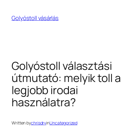
Ugrás
a
Golyóstoll vásárlás
tartalomhoz
Golyóstoll választási
útmutató: melyik toll a
legjobb irodai
használatra?
Written by
chrisdry
in
Uncategorized