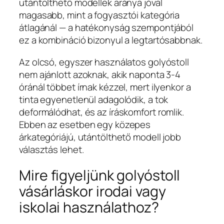
utántölthető modellek aránya jóval
magasabb, mint a fogyasztói kategória
átlagánál — a hatékonyság szempontjából
ez a kombináció bizonyul a legtartósabbnak.
Az olcsó, egyszer használatos golyóstoll
nem ajánlott azoknak, akik naponta 3-4
óránál többet írnak kézzel, mert ilyenkor a
tinta egyenetlenül adagolódik, a tok
deformálódhat, és az íráskomfort romlik.
Ebben az esetben egy közepes
árkategóriájú, utántölthető modell jobb
választás lehet.
Mire figyeljünk golyóstoll
vásárláskor irodai vagy
iskolai használathoz?