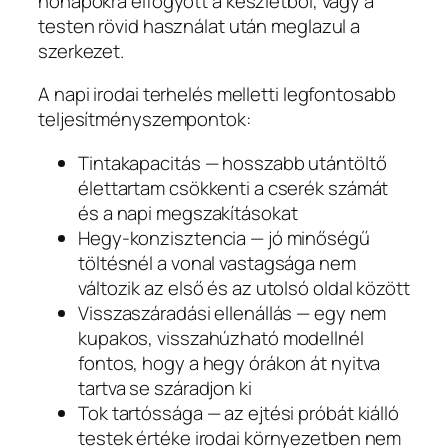
hónapokra elfogyott a készletből, vagy a
testen rövid használat után meglazul a
szerkezet.
A napi irodai terhelés melletti legfontosabb
teljesítményszempontok:
Tintakapacitás — hosszabb utántöltő
élettartam csökkenti a cserék számát
és a napi megszakításokat
Hegy-konzisztencia — jó minőségű
töltésnél a vonal vastagsága nem
változik az első és az utolsó oldal között
Visszaszáradási ellenállás — egy nem
kupakos, visszahúzható modellnél
fontos, hogy a hegy órákon át nyitva
tartva se száradjon ki
Tok tartóssága — az ejtési próbát kiálló
testek értéke irodai környezetben nem