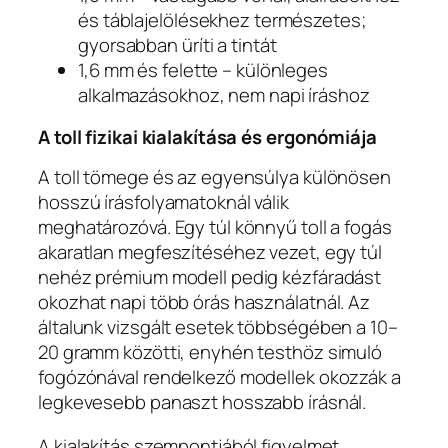
és táblajelölésekhez természetes;
gyorsabban üríti a tintát
1,6 mm és felette – különleges
alkalmazásokhoz, nem napi íráshoz
A toll fizikai kialakítása és ergonómiája
A toll tömege és az egyensúlya különösen
hosszú írásfolyamatoknál válik
meghatározóvá. Egy túl könnyű toll a fogás
akaratlan megfeszítéséhez vezet, egy túl
nehéz prémium modell pedig kézfáradást
okozhat napi több órás használatnál. Az
általunk vizsgált esetek többségében a 10–
20 gramm közötti, enyhén testhöz simuló
fogózónával rendelkező modellek okozzák a
legkevesebb panaszt hosszabb írásnál.
A kialakítás szempontjából figyelmet