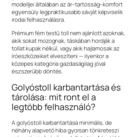
modelljei általában az ár–tartósság–komfort
egyensúly legpraktikusabb sávját képviselik
irodai felhasználásra.
Prémium fém testű toll nem ajánlott azoknak,
akik sokat mozognak, táskában hordják a
tollat kupak nélkül, vagy akik hajlamosak az
íróeszközeiket elveszíteni — ilyenkor a
közepes kategória gazdaságilag jóval
észszerűbb döntés.
Golyóstoll karbantartása és
tárolása: mit ront el a
legtöbb felhasználó?
A golyóstoll karbantartása minimális, de
néhány alapvető hiba gyorsan tönkreteszi