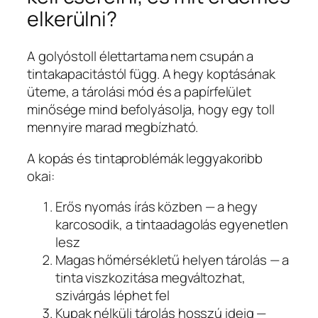
elkerülni?
A golyóstoll élettartama nem csupán a
tintakapacitástól függ. A hegy koptásának
üteme, a tárolási mód és a papírfelület
minősége mind befolyásolja, hogy egy toll
mennyire marad megbízható.
A kopás és tintaproblémák leggyakoribb
okai:
Erős nyomás írás közben — a hegy
karcosodik, a tintaadagolás egyenetlen
lesz
Magas hőmérsékletű helyen tárolás — a
tinta viszkozitása megváltozhat,
szivárgás léphet fel
Kupak nélküli tárolás hosszú ideig —