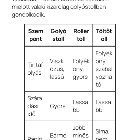
mielőtt valaki kizárólag golyóstollban
gondolkodik.
Szem
Golyó
Roller
Töltőt
pont
stoll
toll
oll
Folyék
Viszk
Folyék
ony,
Tintaf
ózus,
ony,
szabál
olyás
lassú
gyors
yozha
tó
Szára
Lassa
Lassa
dási
Gyors
bb
bb
idő
Jobb
Sima,
Bárme
minős
Papíri
nem