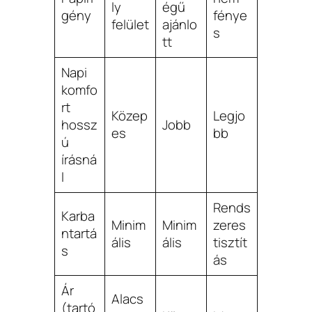
ly
égű
gény
fénye
felület
ajánlo
s
tt
Napi
komfo
rt
Közep
Legjo
hossz
Jobb
es
bb
ú
írásná
l
Rends
Karba
Minim
Minim
zeres
ntartá
ális
ális
tisztít
s
ás
Ár
Alacs
(tartó