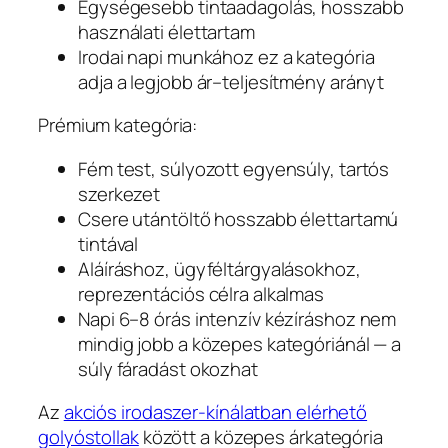
Egységesebb tintaadagolás, hosszabb
használati élettartam
Irodai napi munkához ez a kategória
adja a legjobb ár–teljesítmény arányt
Prémium kategória:
Fém test, súlyozott egyensúly, tartós
szerkezet
Csere utántöltő hosszabb élettartamú
tintával
Aláíráshoz, ügyféltárgyalásokhoz,
reprezentációs célra alkalmas
Napi 6–8 órás intenzív kézíráshoz nem
mindig jobb a közepes kategóriánál — a
súly fáradást okozhat
Az
akciós irodaszer-kínálatban elérhető
golyóstollak
között a közepes árkategória