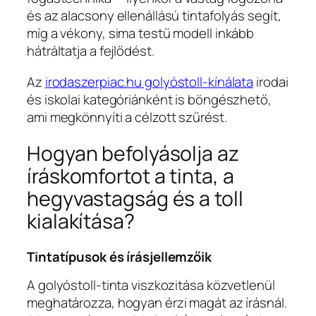
és az alacsony ellenállású tintafolyás segít,
míg a vékony, sima testű modell inkább
hátráltatja a fejlődést.
Az
irodaszerpiac.hu golyóstoll-kínálata
irodai
és iskolai kategóriánként is böngészhető,
ami megkönnyíti a célzott szűrést.
Hogyan befolyásolja az
íráskomfortot a tinta, a
hegyvastagság és a toll
kialakítása?
Tintatípusok és írásjellemzőik
A golyóstoll-tinta viszkozitása közvetlenül
meghatározza, hogyan érzi magát az írásnál.