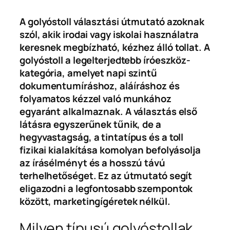
A golyóstoll választási útmutató azoknak
szól, akik irodai vagy iskolai használatra
keresnek megbízható, kézhez álló tollat. A
golyóstoll a legelterjedtebb íróeszköz-
kategória, amelyet napi szintű
dokumentumíráshoz, aláíráshoz és
folyamatos kézzel való munkához
egyaránt alkalmaznak. A választás első
látásra egyszerűnek tűnik, de a
hegyvastagság, a tintatípus és a toll
fizikai kialakítása komolyan befolyásolja
az írásélményt és a hosszú távú
terhelhetőséget. Ez az útmutató segít
eligazodni a legfontosabb szempontok
között, marketingígéretek nélkül.
Milyen típusú golyóstollak