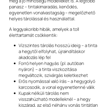
még a jó minőségű modelleket is. A legtöbb
panasz – tintakimaradás, kenődés,
egyenetlen vonalvastagság – megelőzhető
helyes tárolással és használattal.
A leggyakoribb hibák, amelyek a toll
élettartamát csökkentik:
Vízszintes tárolás hosszú ideig – a tinta
a hegytől elfolyhat, újraindításkor
akadozás lép fel
Forró helyen hagyás (pl. autóban
nyáron) – a tinta viszkozitása
megváltozik, szivárgás keletkezhet
Erős nyomással való írás – a hegygolyó
karcosodik, a vonal egyenetlenné válik
Kupak nélküli tárolás nem
visszahúzható modelleknél – a hegy
kiszárad, az első néhány vonás tintátlan