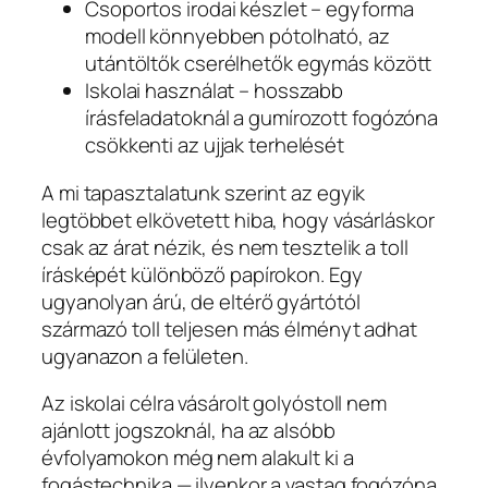
Csoportos irodai készlet – egyforma
modell könnyebben pótolható, az
utántöltők cserélhetők egymás között
Iskolai használat – hosszabb
írásfeladatoknál a gumírozott fogózóna
csökkenti az ujjak terhelését
A mi tapasztalatunk szerint az egyik
legtöbbet elkövetett hiba, hogy vásárláskor
csak az árat nézik, és nem tesztelik a toll
írásképét különböző papírokon. Egy
ugyanolyan árú, de eltérő gyártótól
származó toll teljesen más élményt adhat
ugyanazon a felületen.
Az iskolai célra vásárolt golyóstoll nem
ajánlott jogszoknál, ha az alsóbb
évfolyamokon még nem alakult ki a
fogástechnika — ilyenkor a vastag fogózóna