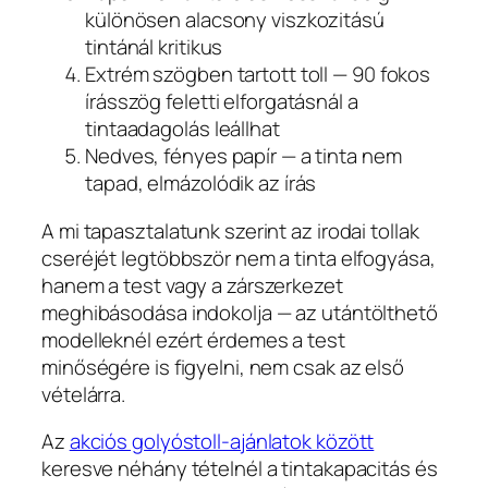
különösen alacsony viszkozitású
tintánál kritikus
Extrém szögben tartott toll — 90 fokos
írásszög feletti elforgatásnál a
tintaadagolás leállhat
Nedves, fényes papír — a tinta nem
tapad, elmázolódik az írás
A mi tapasztalatunk szerint az irodai tollak
cseréjét legtöbbször nem a tinta elfogyása,
hanem a test vagy a zárszerkezet
meghibásodása indokolja — az utántölthető
modelleknél ezért érdemes a test
minőségére is figyelni, nem csak az első
vételárra.
Az
akciós golyóstoll-ajánlatok között
keresve néhány tételnél a tintakapacitás és