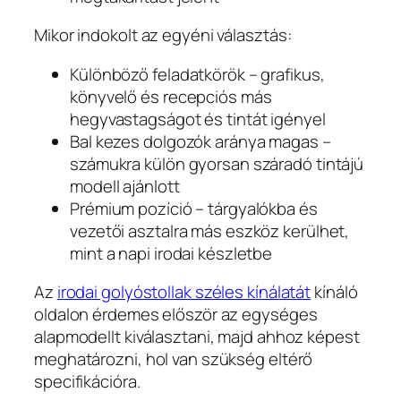
Mikor indokolt az egyéni választás:
Különböző feladatkörök – grafikus,
könyvelő és recepciós más
hegyvastagságot és tintát igényel
Bal kezes dolgozók aránya magas –
számukra külön gyorsan száradó tintájú
modell ajánlott
Prémium pozíció – tárgyalókba és
vezetői asztalra más eszköz kerülhet,
mint a napi irodai készletbe
Az
irodai golyóstollak széles kínálatát
kínáló
oldalon érdemes először az egységes
alapmodellt kiválasztani, majd ahhoz képest
meghatározni, hol van szükség eltérő
specifikációra.