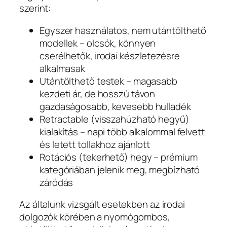
szerint:
Egyszer használatos, nem utántölthető
modellek – olcsók, könnyen
cserélhetők, irodai készletezésre
alkalmasak
Utántölthető testek – magasabb
kezdeti ár, de hosszú távon
gazdaságosabb, kevesebb hulladék
Retractable (visszahúzható hegyű)
kialakítás – napi több alkalommal felvett
és letett tollakhoz ajánlott
Rotációs (tekerhető) hegy – prémium
kategóriában jelenik meg, megbízható
záródás
Az általunk vizsgált esetekben az irodai
dolgozók körében a nyomógombos,