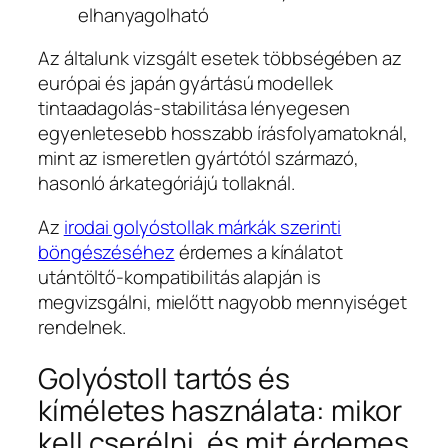
elhanyagolható
Az általunk vizsgált esetek többségében az
európai és japán gyártású modellek
tintaadagolás-stabilitása lényegesen
egyenletesebb hosszabb írásfolyamatoknál,
mint az ismeretlen gyártótól származó,
hasonló árkategóriájú tollaknál.
Az
irodai golyóstollak márkák szerinti
böngészéséhez
érdemes a kínálatot
utántöltő-kompatibilitás alapján is
megvizsgálni, mielőtt nagyobb mennyiséget
rendelnek.
Golyóstoll tartós és
kíméletes használata: mikor
kell cserélni, és mit érdemes