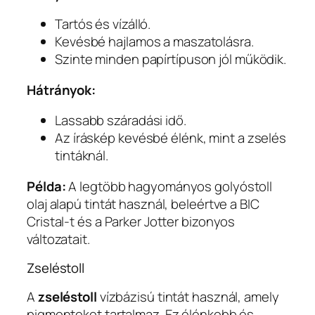
Tartós és vízálló.
Kevésbé hajlamos a maszatolásra.
Szinte minden papírtípuson jól működik.
Hátrányok:
Lassabb száradási idő.
Az íráskép kevésbé élénk, mint a zselés
tintáknál.
Példa:
A legtöbb hagyományos golyóstoll
olaj alapú tintát használ, beleértve a BIC
Cristal-t és a Parker Jotter bizonyos
változatait.
Zseléstoll
A
zseléstoll
vízbázisú tintát használ, amely
pigmenteket tartalmaz. Ez élénkebb és