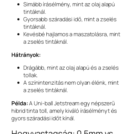
Simább írásélmény, mint az olaj alapú
tintáknál.
Gyorsabb száradási idő, mint a zselés
tintáknál.
Kevésbé hajlamos a maszatolásra, mint
a zselés tintáknál.
Hátrányok:
Drágább, mint az olaj alapú és a zselés
tollak.
A színintenzitás nem olyan élénk, mint
a zselés tintáknál.
Példa:
A Uni-ball Jetstream egy népszerű
hibrid tinta toll, amely kiváló írásélményt és
gyors száradási időt kínál.
Hegyvastagság: 0.5mm vs.