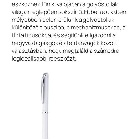
eszköznek tűnik, valójában a golyóstollak
világa meglepően sokszínű. Ebben a cikkben
mélyebben belemerülünk a golyóstollak
különböző típusaiba, a mechanizmusokba, a
tinta típusokba, és segítünk eligazodni a
hegyvastagságok és testanyagok közötti
választásban, hogy megtaláld a számodra
legideálisabb íróeszközt.