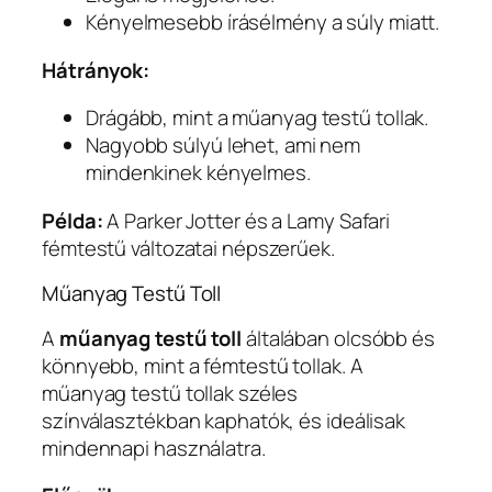
Kényelmesebb írásélmény a súly miatt.
Hátrányok:
Drágább, mint a műanyag testű tollak.
Nagyobb súlyú lehet, ami nem
mindenkinek kényelmes.
Példa:
A Parker Jotter és a Lamy Safari
fémtestű változatai népszerűek.
Műanyag Testű Toll
A
műanyag testű toll
általában olcsóbb és
könnyebb, mint a fémtestű tollak. A
műanyag testű tollak széles
színválasztékban kaphatók, és ideálisak
mindennapi használatra.