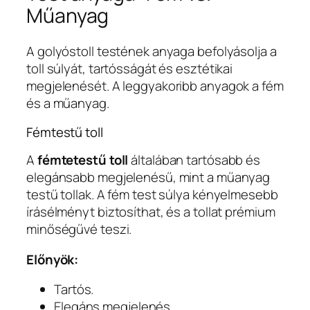
Műanyag
A golyóstoll testének anyaga befolyásolja a
toll súlyát, tartósságát és esztétikai
megjelenését. A leggyakoribb anyagok a fém
és a műanyag.
Fémtestű toll
A
fémtetestű toll
általában tartósabb és
elegánsabb megjelenésű, mint a műanyag
testű tollak. A fém test súlya kényelmesebb
írásélményt biztosíthat, és a tollat prémium
minőségűvé teszi.
Előnyök:
Tartós.
Elegáns megjelenés.