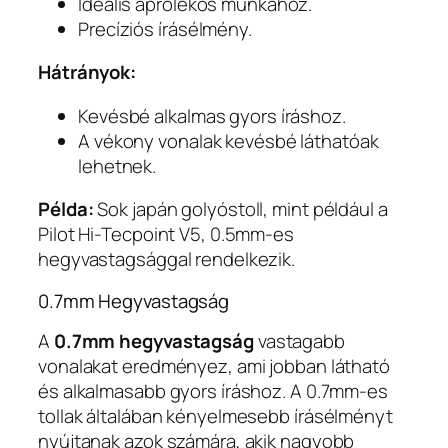
Ideális aprólékos munkához.
Precíziós írásélmény.
Hátrányok:
Kevésbé alkalmas gyors íráshoz.
A vékony vonalak kevésbé láthatóak
lehetnek.
Példa:
Sok japán golyóstoll, mint például a
Pilot Hi-Tecpoint V5, 0.5mm-es
hegyvastagsággal rendelkezik.
0.7mm Hegyvastagság
A
0.7mm hegyvastagság
vastagabb
vonalakat eredményez, ami jobban látható
és alkalmasabb gyors íráshoz. A 0.7mm-es
tollak általában kényelmesebb írásélményt
nyújtanak azok számára, akik nagyobb