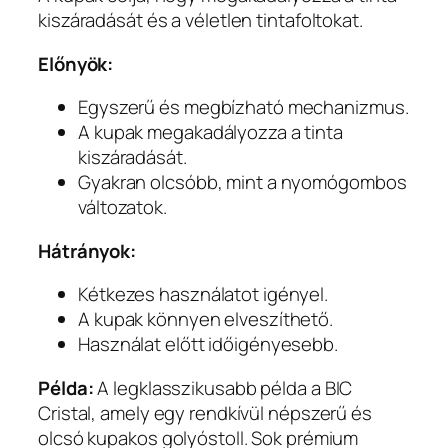
kiszáradását és a véletlen tintafoltokat.
Előnyök:
Egyszerű és megbízható mechanizmus.
A kupak megakadályozza a tinta
kiszáradását.
Gyakran olcsóbb, mint a nyomógombos
változatok.
Hátrányok:
Kétkezes használatot igényel.
A kupak könnyen elveszíthető.
Használat előtt időigényesebb.
Példa:
A legklasszikusabb példa a BIC
Cristal, amely egy rendkívül népszerű és
olcsó kupakos golyóstoll. Sok prémium