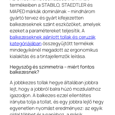
termékeiben a STABILO, STAEDTLER és
MAPED márkák dominálnak – mindhárom
gyártó tervez és gyárt kifejezetten
balkezeseknek szánt eszközöket, amelyek
ezeket a paramétereket teljesítik. A
balkezeseknek ajánlott tollak és ceruzák
kategóriájában
összegyűjtött termékek
mindegyikénél megadott az ergonomikus
kialakítás és a tintajellemzők leírása.
Hegyszög és szimmetria – miért fontos
balkezesnek?
A jobbkezes tollak hegye általában jobbra
lejt, hogy a jobbról balra húzó mozdulathoz
igazodjon. A balkezes ezzel ellentétes
irányba tolja a tollat, és egy jobbra lejlő hegy
egyenetlen nyomást eredményez: az egyik
oldal többet ér a papírhoz, a másik