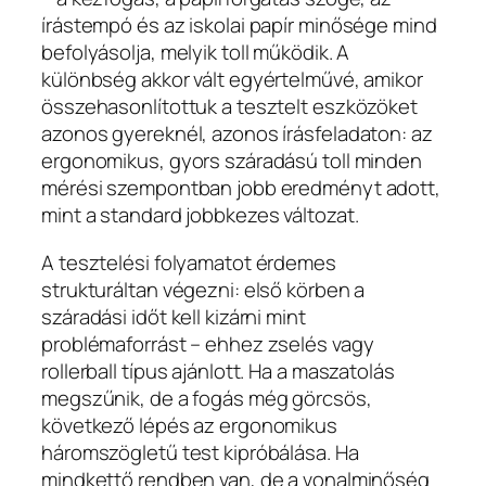
írástempó és az iskolai papír minősége mind
befolyásolja, melyik toll működik. A
különbség akkor vált egyértelművé, amikor
összehasonlítottuk a tesztelt eszközöket
azonos gyereknél, azonos írásfeladaton: az
ergonomikus, gyors száradású toll minden
mérési szempontban jobb eredményt adott,
mint a standard jobbkezes változat.
A tesztelési folyamatot érdemes
strukturáltan végezni: első körben a
száradási időt kell kizárni mint
problémaforrást – ehhez zselés vagy
rollerball típus ajánlott. Ha a maszatolás
megszűnik, de a fogás még görcsös,
következő lépés az ergonomikus
háromszögletű test kipróbálása. Ha
mindkettő rendben van, de a vonalminőség