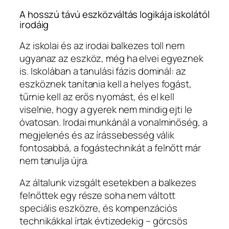
A hosszú távú eszközváltás logikája iskolától
irodáig
Az iskolai és az irodai balkezes toll nem
ugyanaz az eszköz, még ha elvei egyeznek
is. Iskolában a tanulási fázis dominál: az
eszköznek tanítania kell a helyes fogást,
tűrnie kell az erős nyomást, és el kell
viselnie, hogy a gyerek nem mindig ejti le
óvatosan. Irodai munkánál a vonalminőség, a
megjelenés és az írássebesség válik
fontosabbá, a fogástechnikát a felnőtt már
nem tanulja újra.
Az általunk vizsgált esetekben a balkezes
felnőttek egy része soha nem váltott
speciális eszközre, és kompenzációs
technikákkal írtak évtizedekig – görcsös