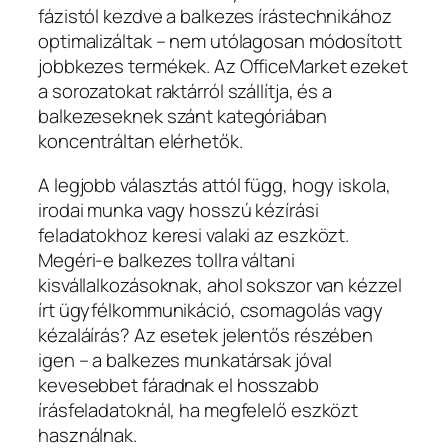
fázistól kezdve a balkezes írástechnikához
optimalizáltak – nem utólagosan módosított
jobbkezes termékek. Az OfficeMarket ezeket
a sorozatokat raktárról szállítja, és a
balkezeseknek szánt kategóriában
koncentráltan elérhetők.
A legjobb választás attól függ, hogy iskola,
irodai munka vagy hosszú kézírási
feladatokhoz keresi valaki az eszközt.
Megéri-e balkezes tollra váltani
kisvállalkozásoknak, ahol sokszor van kézzel
írt ügyfélkommunikáció, csomagolás vagy
kézaláírás? Az esetek jelentős részében
igen – a balkezes munkatársak jóval
kevesebbet fáradnak el hosszabb
írásfeladatoknál, ha megfelelő eszközt
használnak.