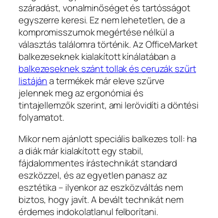
száradást, vonalminőséget és tartósságot
egyszerre keresi. Ez nem lehetetlen, de a
kompromisszumok megértése nélkül a
választás találomra történik. Az OfficeMarket
balkezeseknek kialakított kínálatában a
balkezeseknek szánt tollak és ceruzák szűrt
listáján
a termékek már eleve szűrve
jelennek meg az ergonómiai és
tintajellemzők szerint, ami lerövidíti a döntési
folyamatot.
Mikor nem ajánlott speciális balkezes toll: ha
a diák már kialakított egy stabil,
fájdalommentes írástechnikát standard
eszközzel, és az egyetlen panasz az
esztétika – ilyenkor az eszközváltás nem
biztos, hogy javít. A bevált technikát nem
érdemes indokolatlanul felborítani.