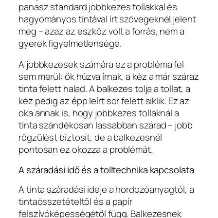
panasz standard jobbkezes tollakkal és
hagyományos tintával írt szövegeknél jelent
meg – azaz az eszköz volt a forrás, nem a
gyerek figyelmetlensége.
A jobbkezesek számára ez a probléma fel
sem merül: ők húzva írnak, a kéz a már száraz
tinta felett halad. A balkezes tolja a tollat, a
kéz pedig az épp leírt sor felett siklik. Ez az
oka annak is, hogy jobbkezes tollaknál a
tinta szándékosan lassabban szárad – jobb
rögzülést biztosít, de a balkezesnél
pontosan ez okozza a problémát.
A száradási idő és a tolltechnika kapcsolata
A tinta száradási ideje a hordozóanyagtól, a
tintaösszetételtől és a papír
felszívóképességétől függ. Balkezesnek