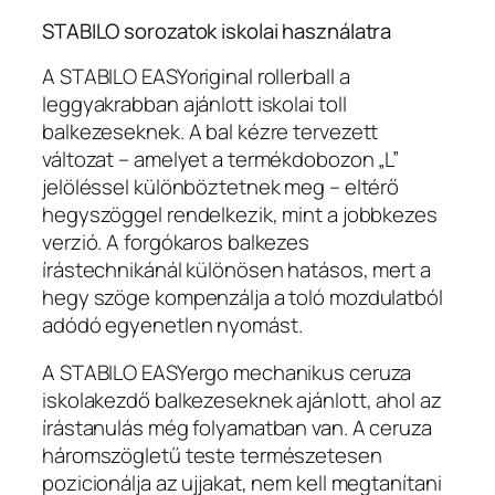
STABILO sorozatok iskolai használatra
A STABILO EASYoriginal rollerball a
leggyakrabban ajánlott iskolai toll
balkezeseknek. A bal kézre tervezett
változat – amelyet a termékdobozon „L”
jelöléssel különböztetnek meg – eltérő
hegyszöggel rendelkezik, mint a jobbkezes
verzió. A forgókaros balkezes
írástechnikánál különösen hatásos, mert a
hegy szöge kompenzálja a toló mozdulatból
adódó egyenetlen nyomást.
A STABILO EASYergo mechanikus ceruza
iskolakezdő balkezeseknek ajánlott, ahol az
írástanulás még folyamatban van. A ceruza
háromszögletű teste természetesen
pozicionálja az ujjakat, nem kell megtanítani