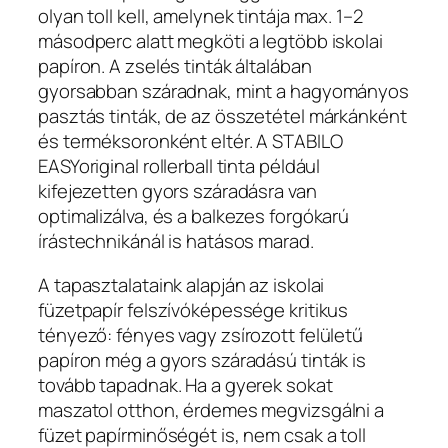
olyan toll kell, amelynek tintája max. 1–2
másodperc alatt megköti a legtöbb iskolai
papíron. A zselés tinták általában
gyorsabban száradnak, mint a hagyományos
pasztás tinták, de az összetétel márkánként
és terméksoronként eltér. A STABILO
EASYoriginal rollerball tinta például
kifejezetten gyors száradásra van
optimalizálva, és a balkezes forgókarú
írástechnikánál is hatásos marad.
A tapasztalataink alapján az iskolai
füzetpapír felszívóképessége kritikus
tényező: fényes vagy zsírozott felületű
papíron még a gyors száradású tinták is
tovább tapadnak. Ha a gyerek sokat
maszatol otthon, érdemes megvizsgálni a
füzet papírminőségét is, nem csak a toll