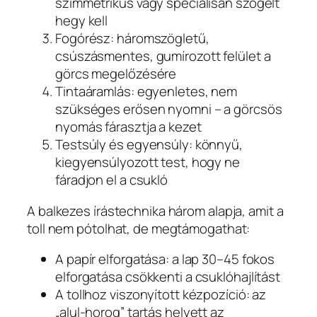
szimmetrikus vagy speciálisan szögelt
hegy kell
Fogórész: háromszögletű,
csúszásmentes, gumírozott felület a
görcs megelőzésére
Tintaáramlás: egyenletes, nem
szükséges erősen nyomni – a görcsös
nyomás fárasztja a kezet
Testsúly és egyensúly: könnyű,
kiegyensúlyozott test, hogy ne
fáradjon el a csukló
A balkezes írástechnika három alapja, amit a
toll nem pótolhat, de megtámogathat:
A papír elforgatása: a lap 30–45 fokos
elforgatása csökkenti a csuklóhajlítást
A tollhoz viszonyított kézpozíció: az
„alul-horog” tartás helyett az