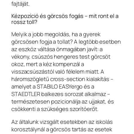
fajtáját.
Kézpozíció és görcsös fogás – mit ront el a
rossz toll?
Melyik a jobb megoldás, ha a gyerek
görcsösen fogja a tollat? A legtöbb esetben
az eszköz váltása önmagában javít: a
vékony, csúszós hengeres test görcsöt
okoz, mert a kéz kompenzál a
visszacsúszástól való félelem miatt. A
háromszögletű cross-section kialakítás –
amelyet a STABILO EASYergo és a
STAEDTLER balkezes sorozat alkalmaz –
természetesen pozicionálja az ujjakat, és
csökkenti a szükséges szorítóerőt.
Az általunk vizsgált esetekben az iskolás
korosztálynál a görcsös tartás az esetek