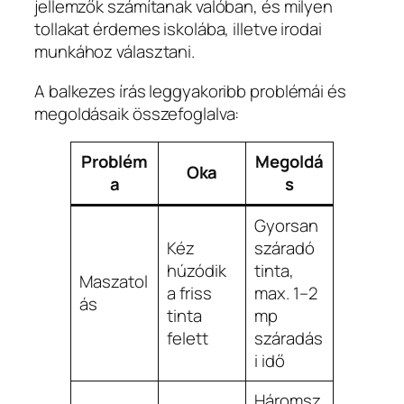
jellemzők számítanak valóban, és milyen
tollakat érdemes iskolába, illetve irodai
munkához választani.
A balkezes írás leggyakoribb problémái és
megoldásaik összefoglalva:
Problém
Megoldá
Oka
a
s
Gyorsan
Kéz
száradó
húzódik
tinta,
Maszatol
a friss
max. 1–2
ás
tinta
mp
felett
száradás
i idő
Háromsz