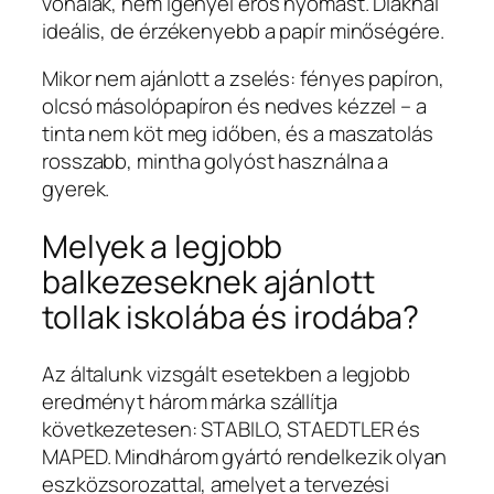
vonalak, nem igényel erős nyomást. Diáknál
ideális, de érzékenyebb a papír minőségére.
Mikor nem ajánlott a zselés: fényes papíron,
olcsó másolópapíron és nedves kézzel – a
tinta nem köt meg időben, és a maszatolás
rosszabb, mintha golyóst használna a
gyerek.
Melyek a legjobb
balkezeseknek ajánlott
tollak iskolába és irodába?
Az általunk vizsgált esetekben a legjobb
eredményt három márka szállítja
következetesen: STABILO, STAEDTLER és
MAPED. Mindhárom gyártó rendelkezik olyan
eszközsorozattal, amelyet a tervezési