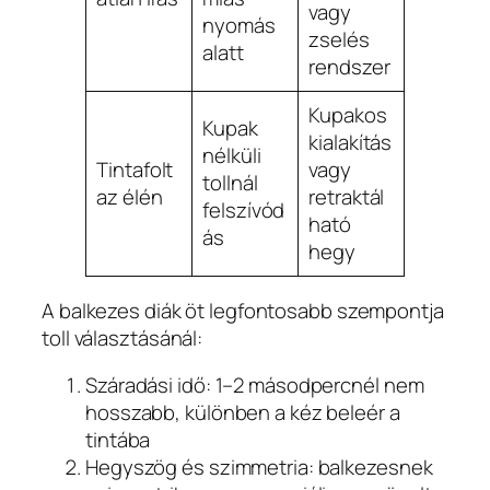
vagy
nyomás
zselés
alatt
rendszer
Kupakos
Kupak
kialakítás
nélküli
Tintafolt
vagy
tollnál
az élén
retraktál
felszívód
ható
ás
hegy
A balkezes diák öt legfontosabb szempontja
toll választásánál:
Száradási idő: 1–2 másodpercnél nem
hosszabb, különben a kéz beleér a
tintába
Hegyszög és szimmetria: balkezesnek