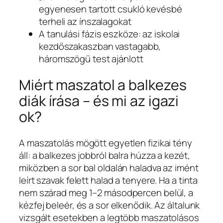
egyenesen tartott csukló kevésbé
terheli az ínszalagokat
A tanulási fázis eszköze: az iskolai
kezdőszakaszban vastagabb,
háromszögű test ajánlott
Miért maszatol a balkezes
diák írása – és mi az igazi
ok?
A maszatolás mögött egyetlen fizikai tény
áll: a balkezes jobbról balra húzza a kezét,
miközben a sor bal oldalán haladva az imént
leírt szavak felett halad a tenyere. Ha a tinta
nem szárad meg 1–2 másodpercen belül, a
kézfej beleér, és a sor elkenődik. Az általunk
vizsgált esetekben a legtöbb maszatolásos