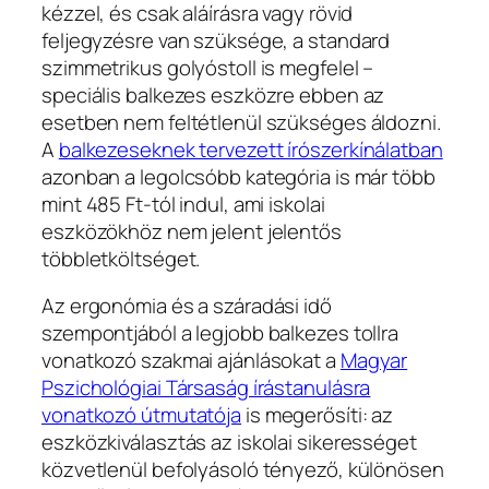
kézzel, és csak aláírásra vagy rövid
feljegyzésre van szüksége, a standard
szimmetrikus golyóstoll is megfelel –
speciális balkezes eszközre ebben az
esetben nem feltétlenül szükséges áldozni.
A
balkezeseknek tervezett írószerkínálatban
azonban a legolcsóbb kategória is már több
mint 485 Ft-tól indul, ami iskolai
eszközökhöz nem jelent jelentős
többletköltséget.
Az ergonómia és a száradási idő
szempontjából a legjobb balkezes tollra
vonatkozó szakmai ajánlásokat a
Magyar
Pszichológiai Társaság írástanulásra
vonatkozó útmutatója
is megerősíti: az
eszközkiválasztás az iskolai sikerességet
közvetlenül befolyásoló tényező, különösen