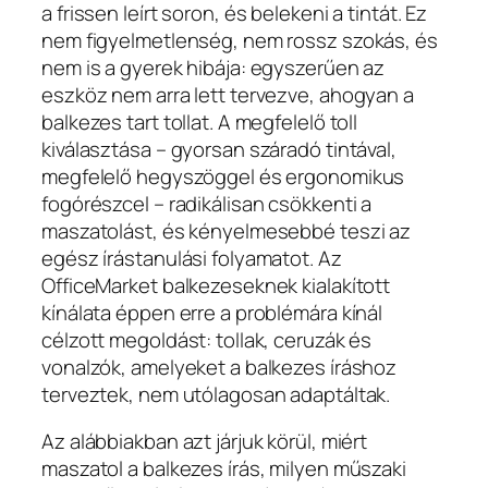
a frissen leírt soron, és belekeni a tintát. Ez
nem figyelmetlenség, nem rossz szokás, és
nem is a gyerek hibája: egyszerűen az
eszköz nem arra lett tervezve, ahogyan a
balkezes tart tollat. A megfelelő toll
kiválasztása – gyorsan száradó tintával,
megfelelő hegyszöggel és ergonomikus
fogórészcel – radikálisan csökkenti a
maszatolást, és kényelmesebbé teszi az
egész írástanulási folyamatot. Az
OfficeMarket balkezeseknek kialakított
kínálata éppen erre a problémára kínál
célzott megoldást: tollak, ceruzák és
vonalzók, amelyeket a balkezes íráshoz
terveztek, nem utólagosan adaptáltak.
Az alábbiakban azt járjuk körül, miért
maszatol a balkezes írás, milyen műszaki