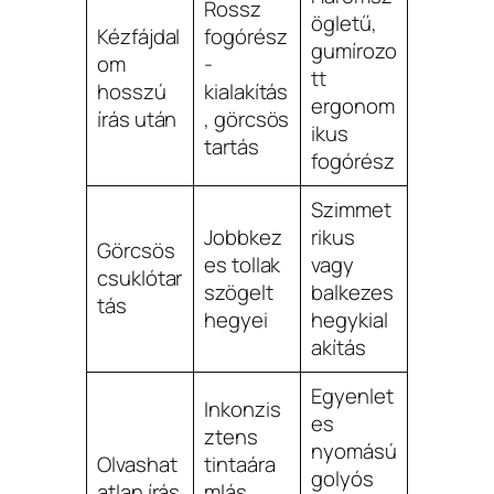
Rossz
ögletű,
Kézfájdal
fogórész
gumírozo
om
-
tt
hosszú
kialakítás
ergonom
írás után
, görcsös
ikus
tartás
fogórész
Szimmet
Jobbkez
rikus
Görcsös
es tollak
vagy
csuklótar
szögelt
balkezes
tás
hegyei
hegykial
akítás
Egyenlet
Inkonzis
es
ztens
nyomású
Olvashat
tintaára
golyós
atlan írás
mlás