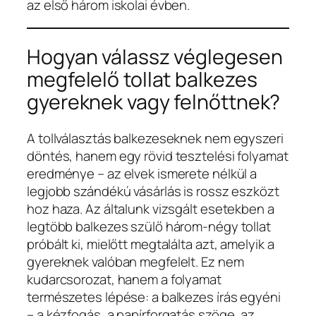
az első három iskolai évben.
Hogyan válassz véglegesen
megfelelő tollat balkezes
gyereknek vagy felnőttnek?
A tollválasztás balkezeseknek nem egyszeri
döntés, hanem egy rövid tesztelési folyamat
eredménye – az elvek ismerete nélkül a
legjobb szándékú vásárlás is rossz eszközt
hoz haza. Az általunk vizsgált esetekben a
legtöbb balkezes szülő három-négy tollat
próbált ki, mielőtt megtalálta azt, amelyik a
gyereknek valóban megfelelt. Ez nem
kudarcsorozat, hanem a folyamat
természetes lépése: a balkezes írás egyéni
– a kézfogás, a papírforgatás szöge, az