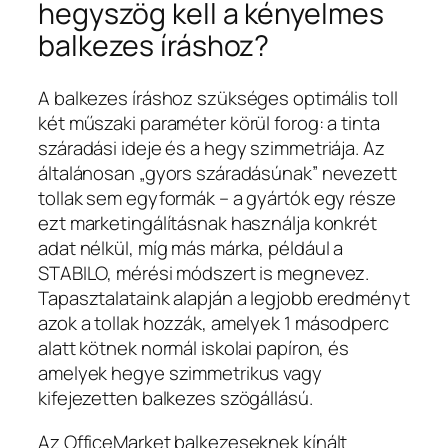
hegyszög kell a kényelmes
balkezes íráshoz?
A balkezes íráshoz szükséges optimális toll
két műszaki paraméter körül forog: a tinta
száradási ideje és a hegy szimmetriája. Az
általánosan „gyors száradásúnak” nevezett
tollak sem egyformák – a gyártók egy része
ezt marketingálításnak használja konkrét
adat nélkül, míg más márka, például a
STABILO, mérési módszert is megnevez.
Tapasztalataink alapján a legjobb eredményt
azok a tollak hozzák, amelyek 1 másodperc
alatt kötnek normál iskolai papíron, és
amelyek hegye szimmetrikus vagy
kifejezetten balkezes szögállású.
Az OfficeMarket balkezeseknek kínált