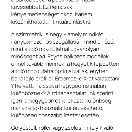
kevesebbet. Ez nemcsak
kényelmetlenséget okoz, hanem
kiszámíthatatlan tintaáramlást is.
A szimmetrikus hegy – amely mindkét
irányban azonos szögállású – mind a húzó,
mind a toló mozdulatnál ugyanolyan
minőséget ad. Egyes balkezes modellek
ennél tovább mennek: a hegyet kifejezetten
a toló mozdulatra optimalizálják, enyhén
balra lejlő profillal. Érdemes-e X-et választani
Y helyett, ha csak a hegygeometriában
különböznek? A mi tapasztalatunk szerint
igen: a hegygeometria okozta különbség
már az első használatkor érzékelhető,
különösen hosszabb írástáv esetén.
Golyóstoll, roller vagy zselés – melyik való