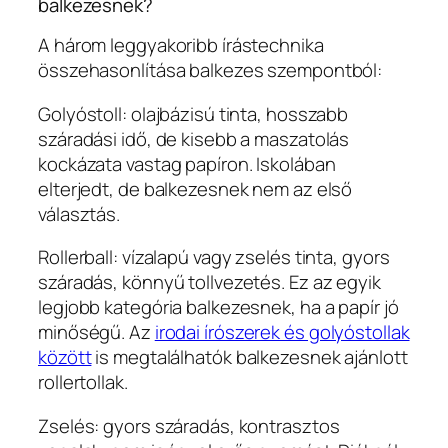
balkezesnek?
A három leggyakoribb írástechnika
összehasonlítása balkezes szempontból:
Golyóstoll: olajbázisú tinta, hosszabb
száradási idő, de kisebb a maszatolás
kockázata vastag papíron. Iskolában
elterjedt, de balkezesnek nem az első
választás.
Rollerball: vízalapú vagy zselés tinta, gyors
száradás, könnyű tollvezetés. Ez az egyik
legjobb kategória balkezesnek, ha a papír jó
minőségű. Az
irodai írószerek és golyóstollak
között
is megtalálhatók balkezesnek ajánlott
rollertollak.
Zselés: gyors száradás, kontrasztos