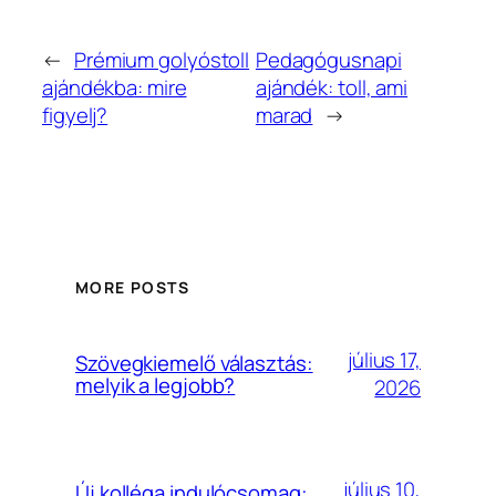
←
Prémium golyóstoll
Pedagógusnapi
ajándékba: mire
ajándék: toll, ami
figyelj?
marad
→
MORE POSTS
július 17,
Szövegkiemelő választás:
melyik a legjobb?
2026
július 10,
Új kolléga indulócsomag: