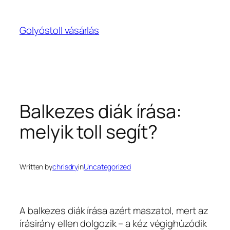
Ugrás
a
Golyóstoll vásárlás
tartalomhoz
Balkezes diák írása:
melyik toll segít?
Written by
chrisdry
in
Uncategorized
A balkezes diák írása azért maszatol, mert az
írásirány ellen dolgozik – a kéz végighúzódik