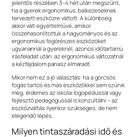
jelentős részében 3–4 hét után megszűnt,
ha a gyerek ergonomikus, balkezeseknek
tervezett eszközre váltott. A különbség
akkor vált egyértelművé, amikor
összehasonlítottuk a hagyományos és az
ergonomikus fogórészes eszközöket
ugyanannál a gyereknél, azonos időtartamú
írásfeladat után: az ergonomikus változatnál
a kézfájdalom panasz elmaradt.
Mikor nem ez a jó választás: ha a görcsös
fogás tartós és más eszközökkel sem szűnik
meg, érdemes az iskolai logopédussal vagy
fejlesztő pedagógussal is konzultálni – az
eszközváltás ilyenkor szükséges, de nem
elegendő lépés.
Milyen tintaszáradási idő és