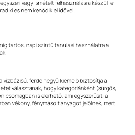
gyszeri vagy ismételt felhasználásra készül-e:
ad ki és nem kenődik el idővel.
íg tartós, napi szintű tanulási használatra a
ak.
a vízbázisú, ferde hegyű kiemelő biztosítja a
zletet választanak, hogy kategóriánként (sürgős,
ön csomagban is elérhető, ami egyszerűsíti a
orban vékony, fénymásolt anyagot jelölnek, mert