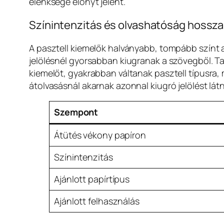
élénksége előnyt jelent.
Színintenzitás és olvashatóság hossz
A pasztell kiemelők halványabb, tompább színt a
jelölésnél gyorsabban kiugranak a szövegből. Ta
kiemelőt, gyakrabban váltanak pasztell típusra, 
átolvasásnál akarnak azonnal kiugró jelölést lát
Szempont
Átütés vékony papíron
Színintenzitás
Ajánlott papírtípus
Ajánlott felhasználás