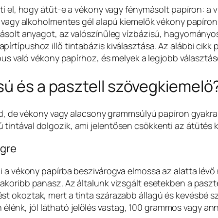
ti el, hogy átüt-e a vékony vagy fénymásolt papíron: a v
 vagy alkoholmentes gél alapú kiemelők vékony papíron is
másolt anyagot, az valószínűleg vízbázisú, hagyományo
írtípushoz illő tintabázis kiválasztása. Az alábbi cik
us való vékony papírhoz, és melyek a legjobb választások 
sú és a pasztell szövegkiemelő
 ad, de vékony vagy alacsony grammsúlyú papíron gyakra
intával dolgozik, ami jelentősen csökkenti az átütés 
egre
i a vékony papírba beszivárogva elmossa az alatta lévő 
akoribb panasz. Az általunk vizsgált esetekben a paszt
 okoztak, mert a tinta szárazabb állagú és kevésbé szi
en élénk, jól látható jelölés vastag, 100 grammos vagy a