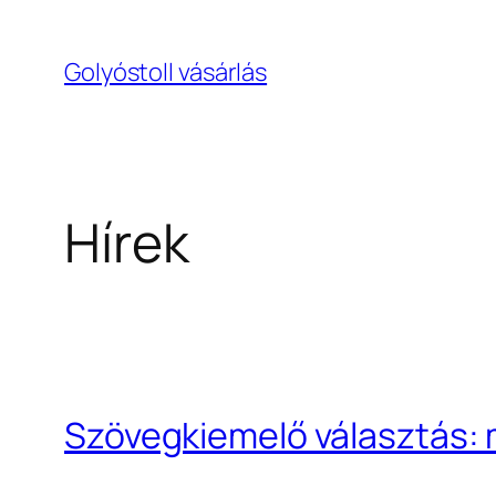
Ugrás
a
Golyóstoll vásárlás
tartalomhoz
Hírek
Szövegkiemelő választás: m