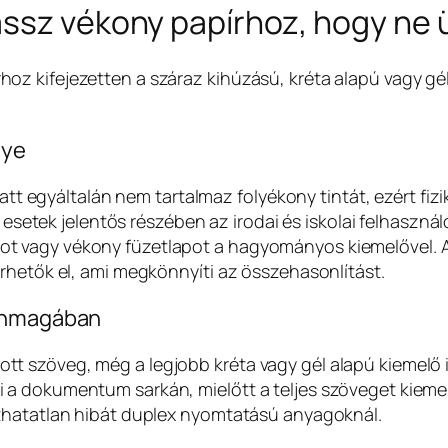
assz vékony papírhoz, hogy ne 
z kifejezetten a száraz kihúzású, kréta alapú vagy gé
nye
att egyáltalán nem tartalmaz folyékony tintát, ezért fizi
z esetek jelentős részében az irodai és iskolai felhasznál
t vagy vékony füzetlapot a hagyományos kiemelővel. 
rhetők el, ami megkönnyíti az összehasonlítást.
 önmagában
 szöveg, még a legjobb kréta vagy gél alapú kiemelő i
a dokumentum sarkán, mielőtt a teljes szöveget kiemel
íthatatlan hibát duplex nyomtatású anyagoknál.