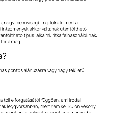
, nagy mennyiségben jelölnek, mert a
ási intézmények akkor váltanak utántölthető
ntölthető típus: alkalmi, ritka felhasználóknak,
 térül meg.
a?
mas pontos aláhúzásra vagy nagy felületű
 toll elforgatásától függően, ami irodai
oznak leggyorsabban, mert nem kell külön vékony
egy egyenetlen vonalvastagságot eredményezhet,