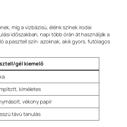
k, míg a vízbázisú, élénk színek irodai
ulási időszakban, napi több órán át használják a
ó a pasztell szín: azoknak, akik gyors, futólagos
sztell/gél kiemelő
tka
mpított, kíméletes
nymásolt, vékony papír
sszú távú tanulás