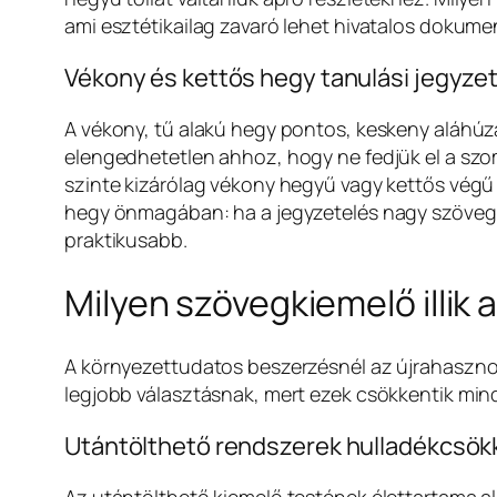
ami esztétikailag zavaró lehet hivatalos doku
Vékony és kettős hegy tanulási jegyze
A vékony, tű alakú hegy pontos, keskeny aláhúzá
elengedhetetlen ahhoz, hogy ne fedjük el a szom
szinte kizárólag vékony hegyű vagy kettős végű 
hegy önmagában: ha a jegyzetelés nagy szövegblo
praktikusabb.
Milyen szövegkiemelő illik
A környezettudatos beszerzésnél az újrahaszno
legjobb választásnak, mert ezek csökkentik min
Utántölthető rendszerek hulladékcsök
Az utántölthető kiemelő testének élettartama ala