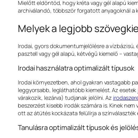
Mielőtt eldöntöd, hogy kréta vagy gél alapú kie
archiválandó, többször forgatott anyagoknál a k
Melyek a legjobb szövegkie
Irodai, gyors dokumentumjelölésre a vízbázisú, é
pasztell vagy gél alapú, kétvégű kiemelő – vast
Irodai használatra optimalizált típusok
Irodai környezetben, ahol gyakran vastagabb papí
leggyorsabb, legláthatóbb kiemelést. Az esetek 
várakozik, lezárva) tudjanak jelölni. Az
irodaszere
beszerzést kisebb irodák számára is. Kinek nem 
ott az átütés kockázata felülírja a színválaszték 
Tanulásra optimalizált típusok és jelölé