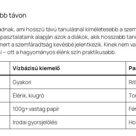
abb távon
dnak, ami hosszú távú tanulásnál kíméletesebb a szemne
pasztalataink alapján azok a diákok, akik hosszabb tan
mert a szemfáradtság kevésbé jelentkezik. Kinek nem val
ni – ott a hagyományos élénk szín praktikusabb.
Vízbázisú kiemelő
Pa
Gyakori
Ri
Élénk, kiugró
To
100g+ vastag papír
Fé
Irodai gyorsjelölés
Ho