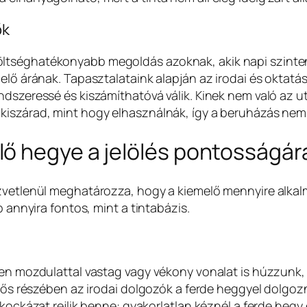
ők
ltséghatékonyabb megoldás azoknak, akik napi szinten
melő árának. Tapasztalataink alapján az irodai és oktat
dszeressé és kiszámíthatóvá válik. Kinek nem való az utá
kiszárad, mint hogy elhasználnák, így a beruházás nem
ő hegye a jelölés pontosságár
özvetlenül meghatározza, hogy a kiemelő mennyire alkal
b annyira fontos, mint a tintabázis.
en mozdulattal vastag vagy vékony vonalat is húzzunk, a
entős részében az irodai dolgozók a ferde heggyel dolg
n kockázat rejlik benne: gyakorlatlan kéznél a ferde h