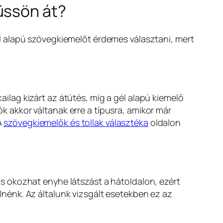
üssön át?
l alapú szövegkiemelőt érdemes választani, mert
kailag kizárt az átütés, míg a gél alapú kiemelő
ók akkor váltanak erre a típusra, amikor már
A
szövegkiemelők és tollak választéka
oldalon
s okozhat enyhe látszást a hátoldalon, ezért
nénk. Az általunk vizsgált esetekben ez az