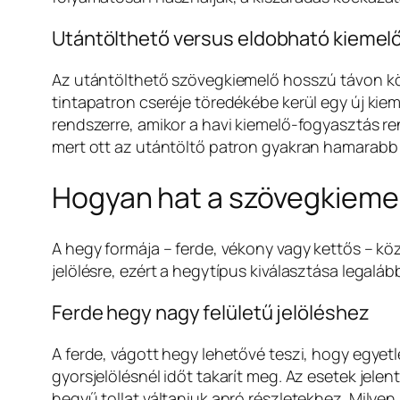
Utántölthető versus eldobható kiemel
Az utántölthető szövegkiemelő hosszú távon kö
tintapatron cseréje töredékébe kerül egy új kie
rendszerre, amikor a havi kiemelő-fogyasztás ren
mert ott az utántöltő patron gyakran hamarabb 
Hogyan hat a szövegkiemel
A hegy formája – ferde, vékony vagy kettős – k
jelölésre, ezért a hegytípus kiválasztása legaláb
Ferde hegy nagy felületű jelöléshez
A ferde, vágott hegy lehetővé teszi, hogy egyetl
gyorsjelölésnél időt takarít meg. Az esetek jel
hegyű tollat váltaniuk apró részletekhez. Milye