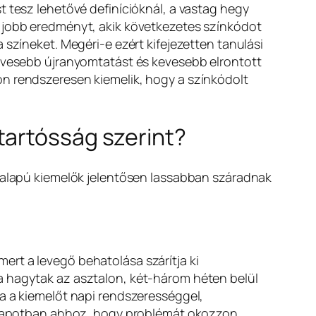
t tesz lehetővé definícióknál, a vastag hegy
l jobb eredményt, akik következetes színkódot
 színeket. Megéri-e ezért kifejezetten tanulási
kevesebb újranyomtatást és kevesebb elrontott
on rendszeresen kiemelik, hogy a színkódolt
tartósság szerint?
l alapú kiemelők jelentősen lassabban száradnak
rt a levegő behatolása szárítja ki
a hagytak az asztalon, két-három héten belül
ha a kiemelőt napi rendszerességgel,
 állapotban ahhoz, hogy problémát okozzon.