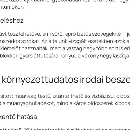
mentumokon.
teléshez
st tesz lehetővé, ami sűrű, apró betűs szövegeknél – j
szédos sorokat. Az általunk vizsgált esetekben azok a 
kiemelőt használtak, mert a vastag hegy több sort is ér
kkok gyors átfutására irányul, a vékony hegy lassítja 
 a környezettudatos irodai bes
sított műanyag testű, utántölthető és vízbázisú, oldó
d a műanyaghulladékot, mind a káros oldószerek kibocs
kentő hatása
tt akár 5-10 tintapatront is kiválthat egyetlen műanyag 