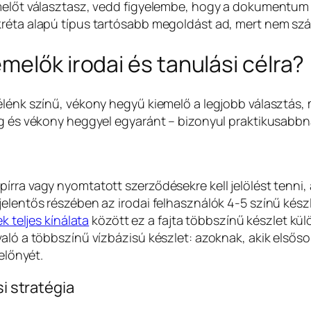
melőt választasz, vedd figyelembe, hogy a dokumentum e
réta alapú típus tartósabb megoldást ad, mert nem szár
melők irodai és tanulási célra?
lénk színű, vékony hegyű kiemelő a legjobb választás, m
ag és vékony heggyel egyaránt – bizonyul praktikusabbn
rra vagy nyomtatott szerződésekre kell jelölést tenni, 
jelentős részében az irodai felhasználók 4-5 színű kés
k teljes kínálata
között ez a fajta többszínű készlet kül
való a többszínű vízbázisú készlet: azoknak, akik elsős
előnyét.
si stratégia