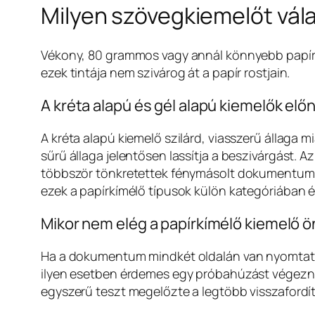
Milyen szövegkiemelőt vál
Vékony, 80 grammos vagy annál könnyebb papírho
ezek tintája nem szivárog át a papír rostjain.
A kréta alapú és gél alapú kiemelők elő
A kréta alapú kiemelő szilárd, viasszerű állaga mi
sűrű állaga jelentősen lassítja a beszivárgást. A
többször tönkretettek fénymásolt dokumentumo
ezek a papírkímélő típusok külön kategóriában é
Mikor nem elég a papírkímélő kiemelő
Ha a dokumentum mindkét oldalán van nyomtatott
ilyen esetben érdemes egy próbahúzást végezni 
egyszerű teszt megelőzte a legtöbb visszaford