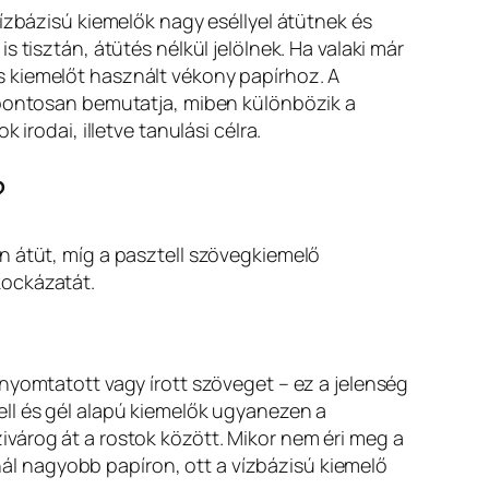
ízbázisú kiemelők nagy eséllyel átütnek és
 tisztán, átütés nélkül jelölnek. Ha valaki már
s kiemelőt használt vékony papírhoz. A
k pontosan bemutatja, miben különbözik a
irodai, illetve tanulási célra.
?
n átüt, míg a pasztell szövegkiemelő
kockázatát.
nyomtatott vagy írott szöveget – ez a jelenség
ell és gél alapú kiemelők ugyanezen a
várog át a rostok között. Mikor nem éri meg a
nnál nagyobb papíron, ott a vízbázisú kiemelő