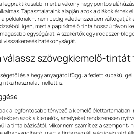
ő a legpraktikusabb, mert a vékony hegy pontos aláhúzás
lkalmas. Tapasztalataink alapján azok a diákok érnek e
 a példáknak –, nem pedig véletlenszerűen váltogatják a
üdzséből: igen, mert a papírkímélő tinta hosszú távon 
el magasabb egységárat. A szakértők egy irodaszer-blog
bi visszakeresés hatékonyságát.
 válassz szövegkiemelő-tintát 
sségétől és a hegy anyagától függ: a fedett kupakú, gé
 ritka használat mellett is.
üggése
ak a legfontosabb tényező a kiemelő élettartamában, me
setekben azok a kiemelők, amelyeket rendszeresen nyitv
ül a tinta bázisától. Mikor nem számít ez a szempont: 
a elhanyagolható, mert a tinta nem áll elég ideig zárt