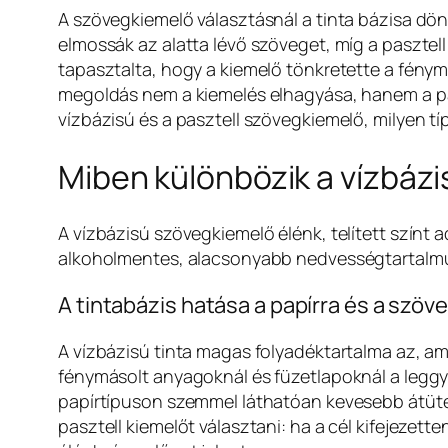
A szövegkiemelő választásnál a tinta bázisa dön
elmossák az alatta lévő szöveget, míg a pasztell
tapasztalta, hogy a kiemelő tönkretette a fény
megoldás nem a kiemelés elhagyása, hanem a pap
vízbázisú és a pasztell szövegkiemelő, milyen típ
Miben különbözik a vízbázi
A vízbázisú szövegkiemelő élénk, telített színt
alkoholmentes, alacsonyabb nedvességtartalmú t
A tintabázis hatása a papírra és a szöv
A vízbázisú tinta magas folyadéktartalma az, am
fénymásolt anyagoknál és füzetlapoknál a leggy
papírtípuson szemmel láthatóan kevesebb átütést
pasztell kiemelőt választani: ha a cél kifejezett