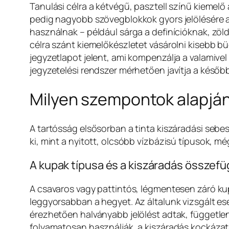
Tanulási célra a kétvégű, pasztell színű kiemel
pedig nagyobb szövegblokkok gyors jelölésére a
használnak – például sárga a definícióknak, zöld
célra szánt kiemelőkészletet vásárolni kisebb b
jegyzetlapot jelent, ami kompenzálja a valamiv
jegyzetelési rendszer mérhetően javítja a későb
Milyen szempontok alapján
A tartósság elsősorban a tinta kiszáradási sebe
ki, mint a nyitott, olcsóbb vízbázisú típusok, még
A kupak típusa és a kiszáradás összef
A csavaros vagy pattintós, légmentesen záró kup
leggyorsabban a hegyet. Az általunk vizsgált e
érezhetően halványabb jelölést adtak, független
folyamatosan használják, a kiszáradás kockázat