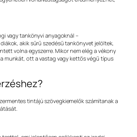
ogi vagy tankönyvi anyagoknál –
diákok, akik sűrű szedésű tankönyvet jelöltek,
intett volna egyszerre. Mikor nem elég a vékony
a munkát, ott a vastag vagy kettős végű típus
zerzéshez?
szermentes tintájú szövegkiemelők számítanak a
átását.
testtel, ami jelentősen csökkenti az irodai